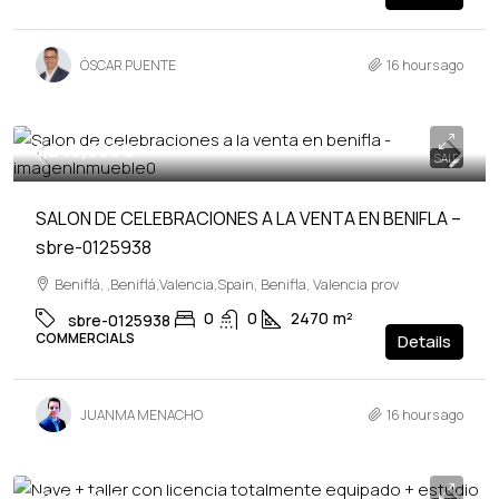
ÓSCAR PUENTE
16 hours ago
1,240,000€
SALE
SALON DE CELEBRACIONES A LA VENTA EN BENIFLA –
sbre-0125938
Beniflá, ,Beniflá,Valencia,Spain, Benifla, Valencia prov
0
0
2470
m²
sbre-0125938
COMMERCIALS
Details
JUANMA MENACHO
16 hours ago