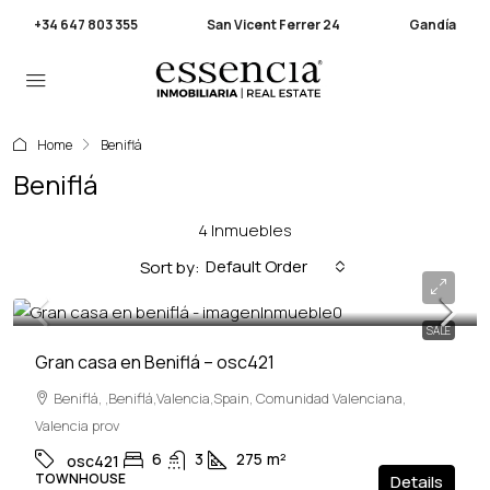
+34 647 803 355
San Vicent Ferrer 24
Gandía
Home
Beniflá
Beniflá
4 Inmuebles
Default Order
Sort by:
264,000€
SALE
Gran casa en Beniflá – osc421
Beniflá, ,Beniflá,Valencia,Spain, Comunidad Valenciana,
Valencia prov
6
3
275
m²
osc421
TOWNHOUSE
Details