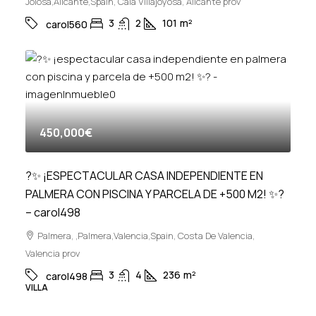
Joiosa,Alicante,Spain, Cala Villajoyosa, Alicante prov
3
2
101
m²
carol560
450,000€
?✨ ¡ESPECTACULAR CASA INDEPENDIENTE EN
PALMERA CON PISCINA Y PARCELA DE +500 M2! ✨?
– carol498
Palmera, ,Palmera,Valencia,Spain, Costa De Valencia,
Valencia prov
3
4
236
m²
carol498
VILLA