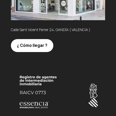
Calle Sant Vicent Ferrer 24, GANDÍA ( VALENCIA )
¿ Cómo llegar ?