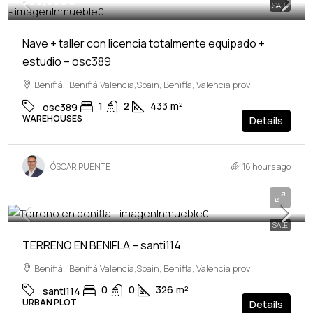
399,000€
SALE
Nave + taller con licencia totalmente equipado +
estudio – osc389
Beniflá, ,Beniflá,Valencia,Spain, Benifla, Valencia prov
1
2
433
m²
osc389
WAREHOUSES
Details
ÓSCAR PUENTE
16 hours ago
52,000€
SALE
TERRENO EN BENIFLA – santi114
Beniflá, ,Beniflá,Valencia,Spain, Benifla, Valencia prov
0
0
326
m²
santi114
URBAN PLOT
Details