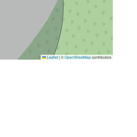
Leaflet
|
©
OpenStreetMap
contributors