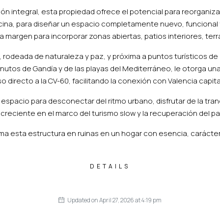
n integral, esta propiedad ofrece el potencial para reorganiza
ina, para diseñar un espacio completamente nuevo, funcional 
nda margen para incorporar zonas abiertas, patios interiores, ter
co, rodeada de naturaleza y paz, y próxima a puntos turísticos
minutos de Gandía y de las playas del Mediterráneo, le otorga un
recto a la CV-60, facilitando la conexión con Valencia capital y
pacio para desconectar del ritmo urbano, disfrutar de la tranqui
r creciente en el marco del turismo slow y la recuperación del p
ma esta estructura en ruinas en un hogar con esencia, carácter 
DETAILS
Updated on April 27, 2026 at 4:19 pm