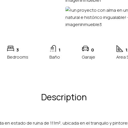
3
1
0
1
Bedrooms
Baño
Garaje
Area 
Description
a en estado de ruina de 111m², ubicada en el tranquilo y pintores