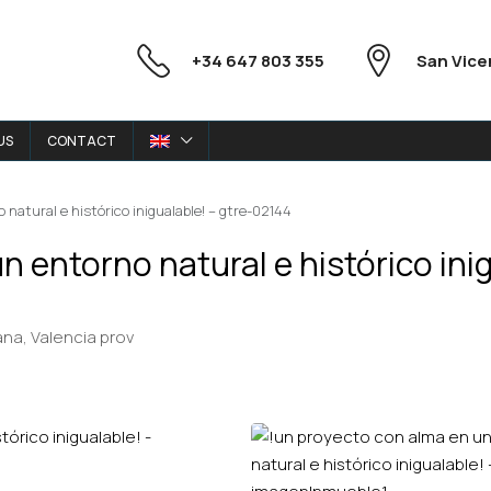
+34 647 803 355
San Vice
US
CONTACT
natural e histórico inigualable! – gtre-02144
 entorno natural e histórico inig
ana, Valencia prov