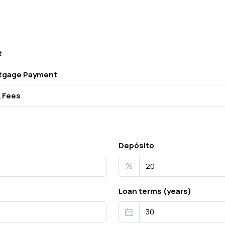
t
tgage Payment
 Fees
Depósito
%
Loan terms (years)