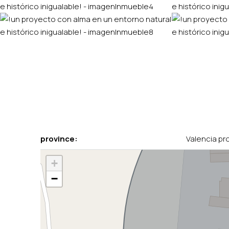
province:
Valencia pr
+
−