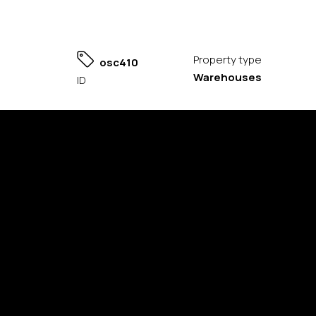
Property type
osc410
Warehouses
ID