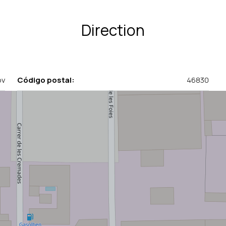
Direction
ov
Código postal:
46830