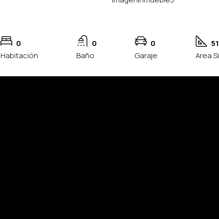
0
0
0
5
Habitación
Baño
Garaje
Area S