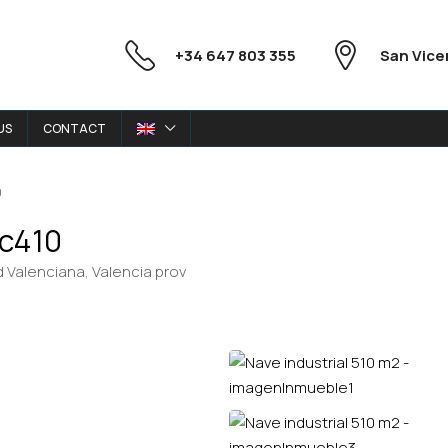
+34 647 803 355
San Vice
US
CONTACT
0
sc410
 Valenciana, Valencia prov