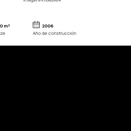
10 m²
2006
ize
Año de construcción