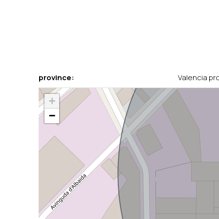
province:
Valencia pr
+
−