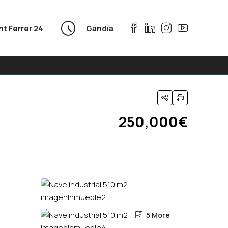
nt Ferrer 24
Gandía
250,000€
5 More