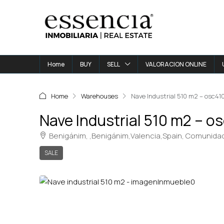
Home
BUY
SELL
VALORACION ONLINE
Home
Warehouses
Nave Industrial 510 m2 – osc41
Nave Industrial 510 m2 – o
Benigánim, ,Benigánim,Valencia,Spain, Comunidad
SALE