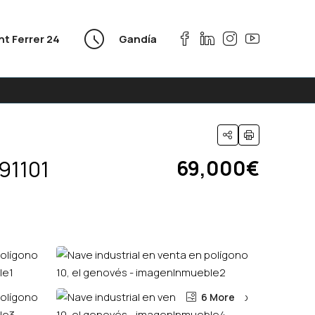
nt Ferrer 24
Gandía
091101
69,000€
6 More