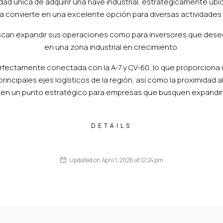
d única de adquirir una nave industrial, estratégicamente ubic
 la convierte en una excelente opción para diversas actividades 
can expandir sus operaciones como para inversores que desee
en una zona industrial en crecimiento.
fectamente conectada con la A-7 y CV-60, lo que proporciona un
rincipales ejes logísticos de la región, así como la proximidad 
 en un punto estratégico para empresas que busquen expandir s
DETAILS
Updated on April 1, 2026 at 12:24 pm