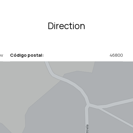
Direction
ov
Código postal:
46800