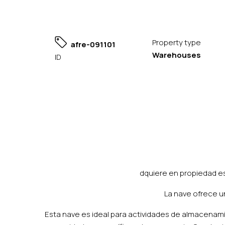
Property type
afre-091101
Warehouses
ID
dquiere en propiedad es
La nave ofrece un
Esta nave es ideal para actividades de almacenamie