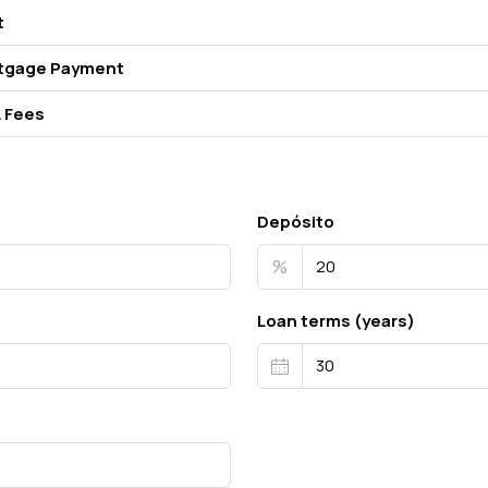
t
tgage Payment
 Fees
Depósito
%
Loan terms (years)