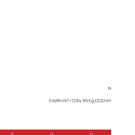
N
0 kWh/m² /1234.99 Kg CO2/m²
F
G
H