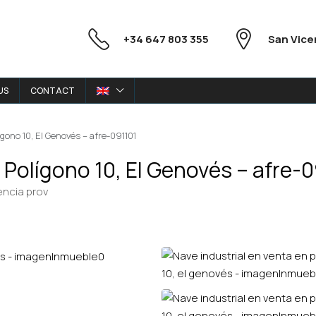
+34 647 803 355
San Vice
US
CONTACT
ígono 10, El Genovés – afre-091101
 Polígono 10, El Genovés – afre-
encia prov