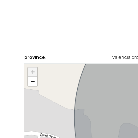
province:
Valencia pr
+
−