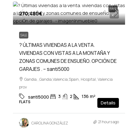
SALE
270,480€
SALE
? ÚLTIMAS VIVIENDAS A LA VENTA.
VIVIENDAS CON VISTAS A LA MONTAÑA Y
ZONAS COMUNES DE ENSUEÑO. OPCIÓN DE
GARAJES . – santi5000
Gandia, ,Gandia,Valencia,Spain, Hospital, Valencia
prov
3
2
136
m²
santi5000
FLATS
Details
21 hours ago
CAROLINA GONZÁLEZ