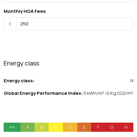
Monthly HOA Fees
€
Energy class
Energy class:
N
Global Energy Performance Index:
0 kWh/m² /0 Kg CO2/m²
A+
A
B
C
D
E
F
G
H