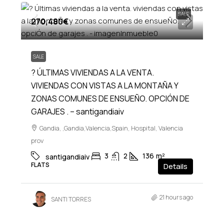
SALE
270,480€
SALE
? ÚLTIMAS VIVIENDAS A LA VENTA.
VIVIENDAS CON VISTAS A LA MONTAÑA Y
ZONAS COMUNES DE ENSUEÑO. OPCIÓN DE
GARAJES . – santigandiaiv
Gandia, ,Gandia,Valencia,Spain, Hospital, Valencia
prov
3
2
136
m²
santigandiaiv
FLATS
Details
21 hours ago
SANTI TORRES