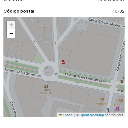
Código postal:
46702
+
−
Leaflet
|
©
OpenStreetMap
contributors