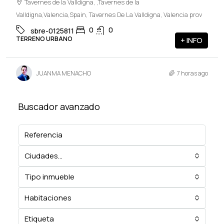
Tavernes de la Valldigna, ,Tavernes de la
Valldigna,Valencia,Spain, Tavernes De La Valldigna, Valencia prov
0
0
sbre-0125811
TERRENO URBANO
+ INFO
JUANMA MENACHO
7 horas ago
Buscador avanzado
Ciudades...
Tipo inmueble
Habitaciones
Etiqueta