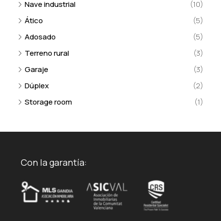
Nave industrial
(10)
Ático
(5)
Adosado
(5)
Terreno rural
(3)
Garaje
(3)
Dúplex
(2)
Storage room
(1)
Con la garantía: