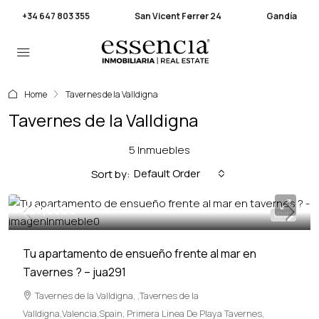
+34 647 803 355
San Vicent Ferrer 24
Gandía
Home
Tavernes de la Valldigna
Tavernes de la Valldigna
5 Inmuebles
Default Order
Sort by:
257,000€
VENTA
Tu apartamento de ensueño frente al mar en
Tavernes ? – jua291
Tavernes de la Valldigna, ,Tavernes de la
Valldigna,Valencia,Spain, Primera Linea De Playa Tavernes,