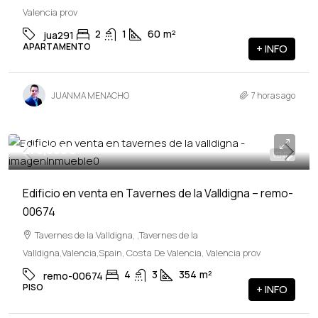
Valencia prov
2
1
60
m²
jua291
APARTAMENTO
+ INFO
JUANMA MENACHO
7 horas ago
278,500€
VENTA
Edificio en venta en Tavernes de la Valldigna – remo-
00674
Tavernes de la Valldigna, ,Tavernes de la
Valldigna,Valencia,Spain, Costa De Valencia, Valencia prov
4
3
354
m²
remo-00674
PISO
+ INFO