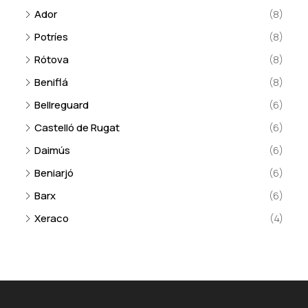
Ador
(8)
Potríes
(8)
Rótova
(8)
Beniflá
(8)
Bellreguard
(6)
Castelló de Rugat
(6)
Daimús
(6)
Beniarjó
(6)
Barx
(6)
Xeraco
(4)