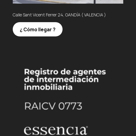
Calle Sant Vicent Ferrer 24, GANDÍA ( VALENCIA )
¿ Cómo llegar ?