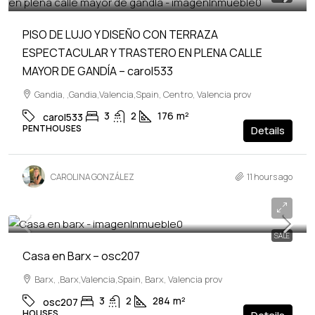
PISO DE LUJO Y DISEÑO CON TERRAZA
ESPECTACULAR Y TRASTERO EN PLENA CALLE
MAYOR DE GANDÍA – carol533
Gandia, ,Gandia,Valencia,Spain, Centro, Valencia prov
3
2
176
m²
carol533
PENTHOUSES
Details
CAROLINA GONZÁLEZ
11 hours ago
299,000€
SALE
Casa en Barx – osc207
Barx, ,Barx,Valencia,Spain, Barx, Valencia prov
3
2
284
m²
osc207
HOUSES