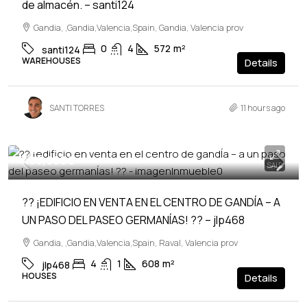
de almacén. – santi124
Gandia, ,Gandia,Valencia,Spain, Gandia, Valencia prov
0
4
572
m²
santi124
WAREHOUSES
Details
SANTI TORRES
11 hours ago
400,000€
SALE
?? ¡EDIFICIO EN VENTA EN EL CENTRO DE GANDÍA – A
UN PASO DEL PASEO GERMANÍAS! ?? – jlp468
Gandia, ,Gandia,Valencia,Spain, Raval, Valencia prov
4
1
608
m²
jlp468
HOUSES
Details