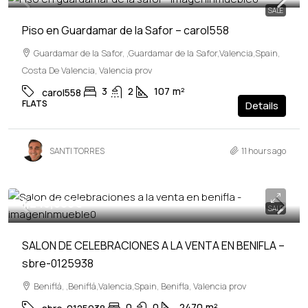
SALE
Piso en Guardamar de la Safor – carol558
Guardamar de la Safor, ,Guardamar de la Safor,Valencia,Spain,
Costa De Valencia, Valencia prov
3
2
107
m²
carol558
FLATS
Details
SANTI TORRES
11 hours ago
1,240,000€
SALE
SALON DE CELEBRACIONES A LA VENTA EN BENIFLA –
sbre-0125938
Beniflá, ,Beniflá,Valencia,Spain, Benifla, Valencia prov
0
0
2470
m²