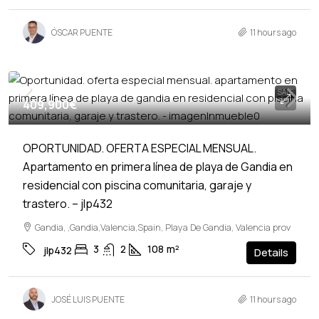
ÓSCAR PUENTE
11 hours ago
SALE
409,900€
OPORTUNIDAD. OFERTA ESPECIAL MENSUAL.
Apartamento en primera línea de playa de Gandia en
residencial con piscina comunitaria, garaje y
trastero. – jlp432
Gandia, ,Gandia,Valencia,Spain, Playa De Gandia, Valencia prov
3
2
108
m²
jlp432
Details
JOSÉ LUIS PUENTE
11 hours ago