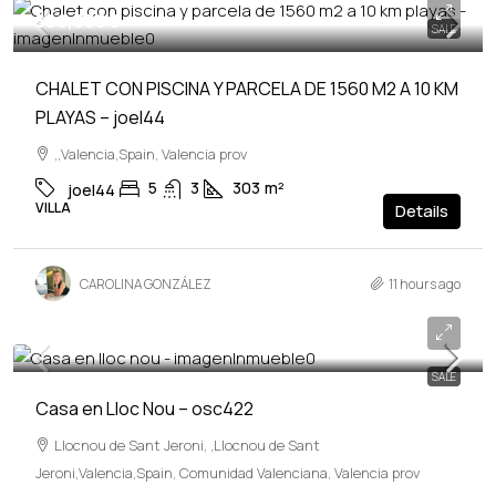
560,000€
SALE
CHALET CON PISCINA Y PARCELA DE 1560 M2 A 10 KM
PLAYAS – joel44
,,Valencia,Spain, Valencia prov
5
3
303
m²
joel44
VILLA
Details
CAROLINA GONZÁLEZ
11 hours ago
94,000€
SALE
Casa en Lloc Nou – osc422
Llocnou de Sant Jeroni, ,Llocnou de Sant
Jeroni,Valencia,Spain, Comunidad Valenciana, Valencia prov