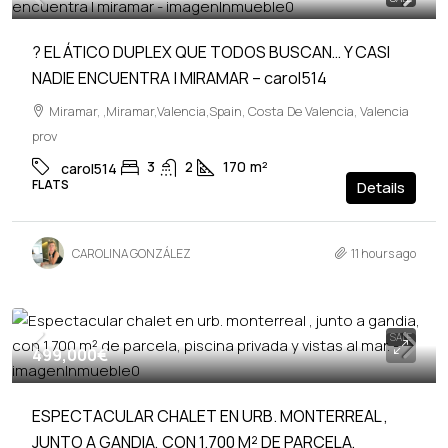
? EL ÁTICO DUPLEX QUE TODOS BUSCAN… Y CASI
NADIE ENCUENTRA | MIRAMAR – carol514
Miramar, ,Miramar,Valencia,Spain, Costa De Valencia, Valencia
prov
3
2
170
m²
carol514
FLATS
Details
CAROLINA GONZÁLEZ
11 hours ago
SALE
499,000€
ESPECTACULAR CHALET EN URB. MONTERREAL ,
JUNTO A GANDIA, CON 1.700 M² DE PARCELA,