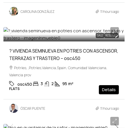
CAROLINA GONZÁLEZ
11 hours ago
Consultar
SALE
RESERVED
? VIVIENDA SEMINUEVA EN POTRIES CON ASCENSOR,
TERRAZAS Y TRASTERO – osc450
Potríes, ,Potríes,Valencia,Spain, Comunidad Valenciana,
Valencia prov
3
2
95
m²
osc450
FLATS
Details
ÓSCAR PUENTE
11 hours ago
210,000€