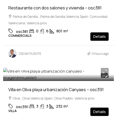
Restaurante con dos salones y vivienda – osc381
Palma de Gandía, ,Palma de Gandía,Valencia,Spain, Comunidad
Valenciana, Valencia prov
0
6
801
m²
osc381
COMMERCIALS
Details
ÓSCAR PUENTE
11 hours ago
499,900€
SALE
Villa en Oliva playa urbanización Canyaes – osc391
Oliva, ,Oliva,Valencia,Spain, Oliva Pueblo, Valencia prov
3
3
232
m²
osc391
VILLA
Details