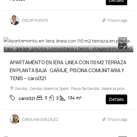
Details
ÓSCAR PUENTE
11 hours ago
520,000€
SALE
APARTAMENTO EN 1ERA. LINEA CON 110 M2 TERRAZA
EN PLANTA BAJA . GARAJE, PISCINA COMUNITARIA Y
TENIS – carol321
Gandia, ,Gandia,Valencia,Spain, Playa De Gandia, Valencia prov
3
2
134
m²
carol321
Details
CAROLINA GONZÁLEZ
11 hours ago