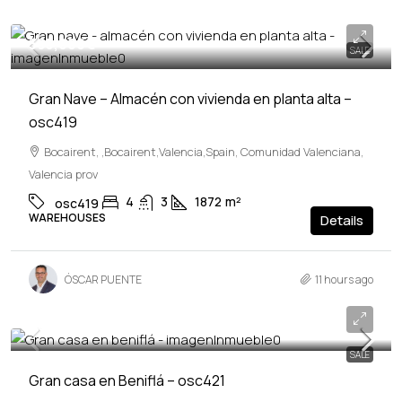
395,000€
SALE
Gran Nave – Almacén con vivienda en planta alta –
osc419
Bocairent, ,Bocairent,Valencia,Spain, Comunidad Valenciana,
Valencia prov
4
3
1872
m²
osc419
WAREHOUSES
Details
ÓSCAR PUENTE
11 hours ago
264,000€
SALE
Gran casa en Beniflá – osc421