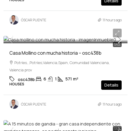
Details
ÓSCAR PUENTE
11 hours ago
599,900€
SALE
Casa Mollino con mucha historia – osc438b
Potríes, ,Potríes,Valencia,Spain, Comunidad Valenciana,
Valencia prov
6
1
571
m²
osc438b
HOUSES
Details
ÓSCAR PUENTE
11 hours ago
SALE