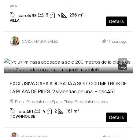
prov
3
4
236
m²
carol498
VILLA
Details
CAROLINA GONZÁLEZ
11 hours ago
259,900€
SALE
EXCLUSIVA CASA ADOSADA A SOLO 200 METROS DE
LA PLAYA DE PILES. 2 viviendas en una. – osc451
Piles, ,Piles,Valencia,Spain, Playa Piles, Valencia prov
4
2
161
m²
osc451
TOWNHOUSE
Details