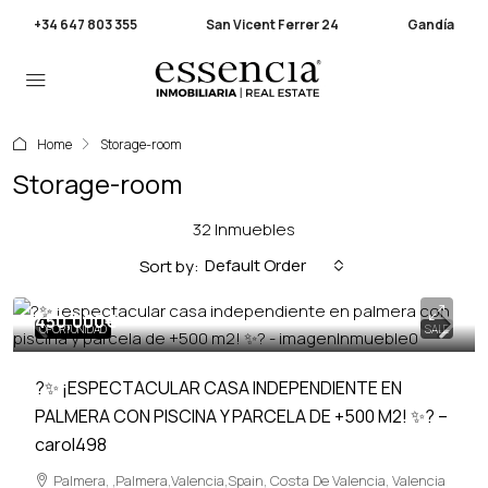
+34 647 803 355
San Vicent Ferrer 24
Gandía
Home
Storage-room
Storage-room
32 Inmuebles
Default Order
Sort by:
450,000€
OPORTUNIDAD
SALE
?✨ ¡ESPECTACULAR CASA INDEPENDIENTE EN
PALMERA CON PISCINA Y PARCELA DE +500 M2! ✨? –
carol498
Palmera, ,Palmera,Valencia,Spain, Costa De Valencia, Valencia