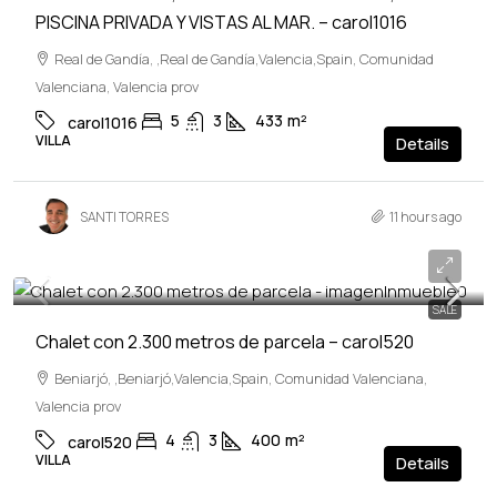
PISCINA PRIVADA Y VISTAS AL MAR. – carol1016
Real de Gandía, ,Real de Gandía,Valencia,Spain, Comunidad
Valenciana, Valencia prov
5
3
433
m²
carol1016
VILLA
Details
SANTI TORRES
11 hours ago
650,000€
SALE
Chalet con 2.300 metros de parcela – carol520
Beniarjó, ,Beniarjó,Valencia,Spain, Comunidad Valenciana,
Valencia prov
4
3
400
m²
carol520
VILLA
Details