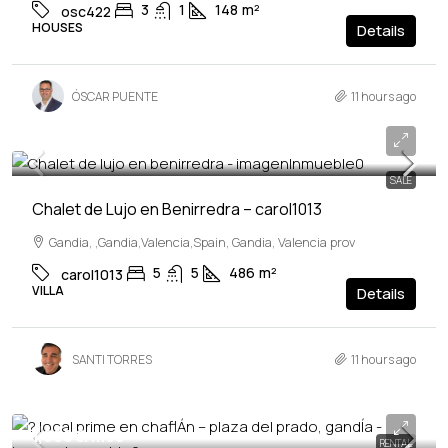
3
1
148
m²
osc422
HOUSES
Details
ÓSCAR PUENTE
11 hours ago
1,600,000€
SALE
Chalet de Lujo en Benirredra – carol1013
Gandia, ,Gandia,Valencia,Spain, Gandia, Valencia prov
5
5
486
m²
carol1013
VILLA
Details
SANTI TORRES
11 hours ago
1,000€
/mes
RENTAL