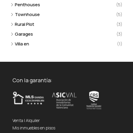
Penthouses
(5)
Townhouse
(5)
Rural Plot
(3)
Garages
(3)
Villa en
(1)
Con la garantía:
Venta
|
Alquiler
Mis inmuebles en pisos