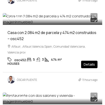
ÓSCAR PUENTE
11 hours ago
458,000€
SALE
Casa con 2.084 m2 de parcela y 474 m2 construidos
– osc452
Alfauir, ,Alfauir,Valencia,Spain, Comunidad Valenciana,
Valencia prov
5
3
474
m²
osc452
HOUSES
Details
ÓSCAR PUENTE
11 hours ago
479,900€
SALE