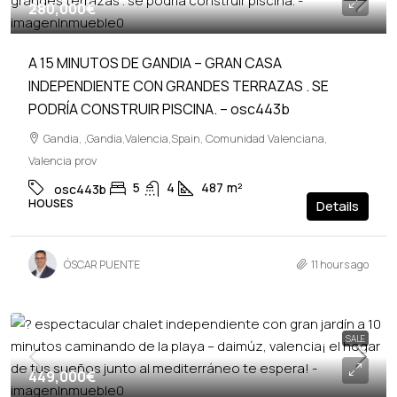
280,000€
A 15 MINUTOS DE GANDIA – GRAN CASA
INDEPENDIENTE CON GRANDES TERRAZAS . SE
PODRÍA CONSTRUIR PISCINA. – osc443b
Gandia, ,Gandia,Valencia,Spain, Comunidad Valenciana,
Valencia prov
5
4
487
m²
osc443b
HOUSES
Details
ÓSCAR PUENTE
11 hours ago
SALE
449,000€