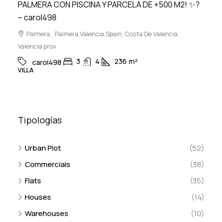
PALMERA CON PISCINA Y PARCELA DE +500 M2! ✨?
– carol498
Palmera, ,Palmera,Valencia,Spain, Costa De Valencia,
Valencia prov
3
4
236
m²
carol498
VILLA
Tipologías
Urban Plot
(52)
Commercials
(38)
Flats
(35)
Houses
(14)
Warehouses
(10)