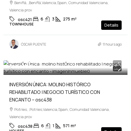
Beniflá, ,Beniflá,Valencia,Spain, Comunidad Valenciana,
Valencia prov
6
3
275
m²
osc421
TOWNHOUSE
Details
ÓSCAR PUENTE
11 hours ago
599,900€
SALE
INVERSIÓN ÚNICA: MOLINO HISTÓRICO
REHABILITADO | NEGOCIO TURÍSTICO CON
ENCANTO – osc438
Potríes, ,Potríes,Valencia,Spain, Comunidad Valenciana,
Valencia prov
6
1
571
m²
osc438
HOUSES