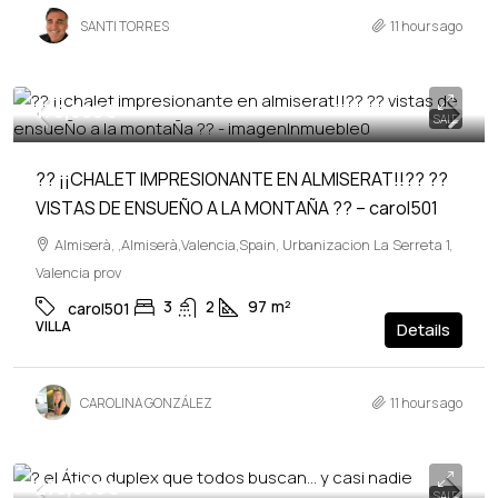
SANTI TORRES
11 hours ago
170,000€
SALE
?? ¡¡CHALET IMPRESIONANTE EN ALMISERAT!!?? ??
VISTAS DE ENSUEÑO A LA MONTAÑA ?? – carol501
Almiserà, ,Almiserà,Valencia,Spain, Urbanizacion La Serreta 1,
Valencia prov
3
2
97
m²
carol501
VILLA
Details
CAROLINA GONZÁLEZ
11 hours ago
275,000€
SALE