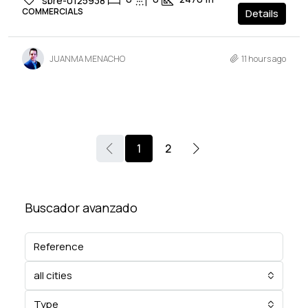
sbre-0125938
COMMERCIALS
Details
JUANMA MENACHO
11 hours ago
1
2
Buscador avanzado
all cities
Type