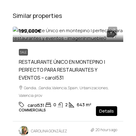
Similar properties
199,000€
SALE
SALE
RESTAURANTE ÚNICO EN MONTEPINO |
PERFECTO PARA RESTAURANTES Y
EVENTOS – carol531
Gandia, ,Gandia,Valencia,Spain, Urbanizaciones,
Valencia prov
0
2
643
m²
carol531
COMMERCIALS
Details
20 hours ago
CAROLINA GONZÁLEZ