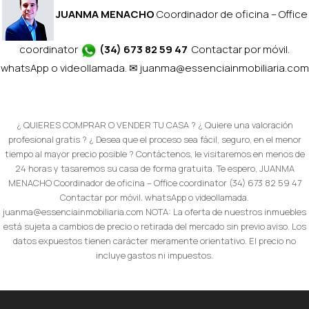
JUANMA MENACHO
Coordinador de oficina – Office
coordinator
(34) 673 82 59 47
Contactar por móvil.
whatsApp o videollamada. ✉
juanma@essenciainmobiliaria.com
¿ QUIERES COMPRAR O VENDER TU CASA ? ¿ Quiere una valoración
profesional gratis ? ¿ Desea que el proceso sea fácil, seguro, en el menor
tiempo al mayor precio posible ? Contáctenos, le visitaremos en menos de
24 horas y tasaremos su casa de forma gratuita. Te espero, JUANMA
MENACHO Coordinador de oficina – Office coordinator (34) 673 82 59 47
Contactar por móvil. whatsApp o videollamada.
juanma@essenciainmobiliaria.com NOTA: La oferta de nuestros inmuebles
está sujeta a cambios de precio o retirada del mercado sin previo aviso. Los
datos expuestos tienen carácter meramente orientativo. El precio no
incluye gastos ni impuestos.