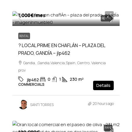
1,000€
/mes
RENTAL
RENTAL
? LOCAL PRIME EN CHAFLÁN – PLAZA DEL
PRADO, GANDÍA – jlp462
Gandia, ,Gandia,Valencia,Spain, Centro, Valencia
prov
0
1
230
m²
jlp462
COMMERCIALS
Details
20 hours ago
SANTI TORRES
SALE