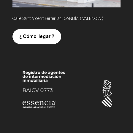
Calle Sant Vicent Ferrer 24, GANDÍA ( VALENCIA )
¿ Cómo llegar ?