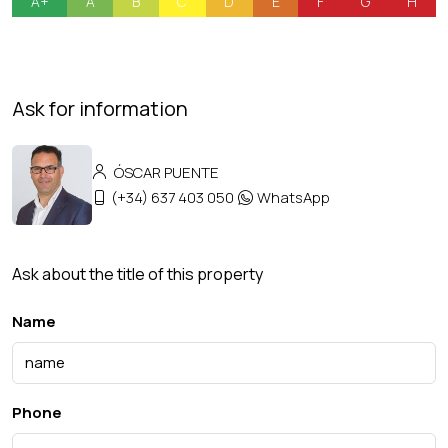
A+
A
B
C
D
E
F
G
H
Ask for information
ÓSCAR PUENTE
(+34) 637 403 050
WhatsApp
Ask about the title of this property
Name
Phone