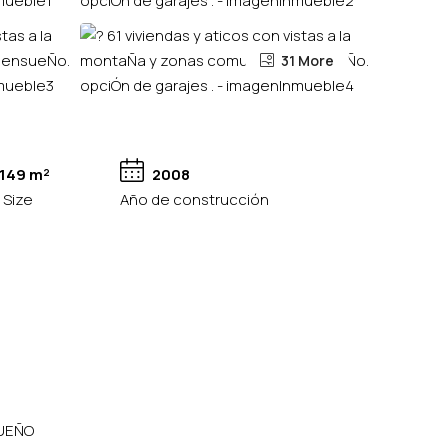
31 More
149 m²
2008
 Size
Año de construcción
SUEÑO