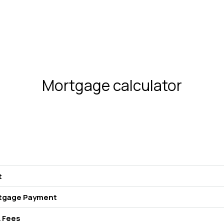
Mortgage calculator
t
tgage Payment
 Fees