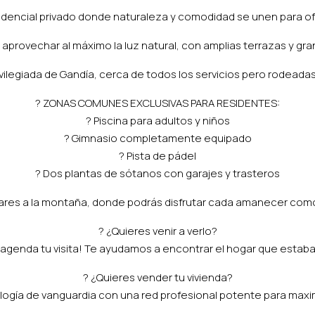
dencial privado donde naturaleza y comodidad se unen para ofrec
a aprovechar al máximo la luz natural, con amplias terrazas y 
ilegiada de Gandía, cerca de todos los servicios pero rodeadas 
? ZONAS COMUNES EXCLUSIVAS PARA RESIDENTES:
? Piscina para adultos y niños
?️ Gimnasio completamente equipado
? Pista de pádel
? Dos plantas de sótanos con garajes y trasteros
ares a la montaña, donde podrás disfrutar cada amanecer como 
? ¿Quieres venir a verlo?
 agenda tu visita! Te ayudamos a encontrar el hogar que estab
? ¿Quieres vender tu vivienda?
gía de vanguardia con una red profesional potente para maxim