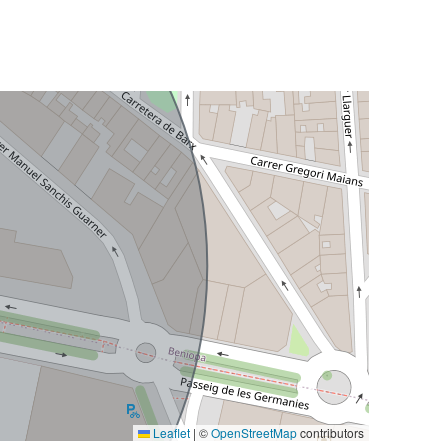
Leaflet
|
©
OpenStreetMap
contributors