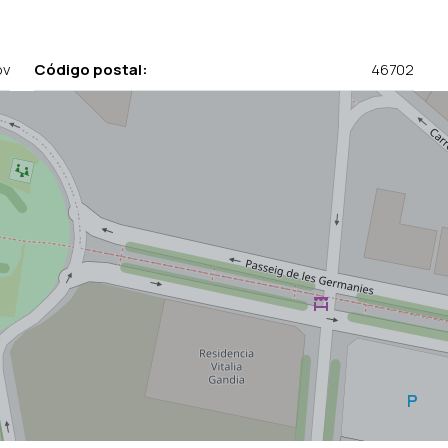
ov
Código postal:
46702