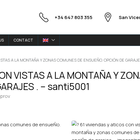
+34 647 803 355
San Vice
US
CONTACT
 VISTAS A LA MONTAÑA Y ZONAS COMUNES DE ENSUEÑO. OPCIÓN DE GARAJES 
 CON VISTAS A LA MONTAÑA Y Z
RAJES . – santi5001
 prov