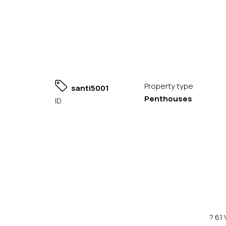
Property type
santi5001
Penthouses
ID
? 61