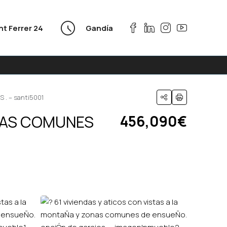
nt Ferrer 24
Gandía
. – santi5001
ONAS COMUNES
456,090€