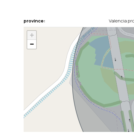
province:
Valencia pr
+
−