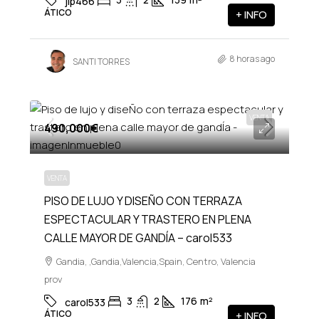
jlp466
ÁTICO
+ INFO
8 horas ago
SANTI TORRES
VENTA
490,000€
VENTA
PISO DE LUJO Y DISEÑO CON TERRAZA
ESPECTACULAR Y TRASTERO EN PLENA
CALLE MAYOR DE GANDÍA – carol533
Gandia, ,Gandia,Valencia,Spain, Centro, Valencia
prov
3
2
176
m²
carol533
ÁTICO
+ INFO