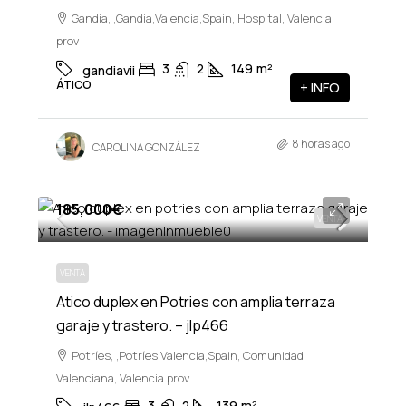
Gandia, ,Gandia,Valencia,Spain, Hospital, Valencia
prov
3
2
149
m²
gandiavii
ÁTICO
+ INFO
8 horas ago
CAROLINA GONZÁLEZ
185,000€
VENTA
VENTA
Atico duplex en Potries con amplia terraza
garaje y trastero. – jlp466
Potríes, ,Potríes,Valencia,Spain, Comunidad
Valenciana, Valencia prov
3
2
139
m²