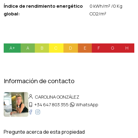
Índice de rendimiento energético
0 kWh/m² /0 Kg
global:
CO2/m²
A+
A
B
C
D
E
F
G
H
Información de contacto
CAROLINA GONZÁLEZ
+34 647 803 355
WhatsApp
Pregunte acerca de esta propiedad