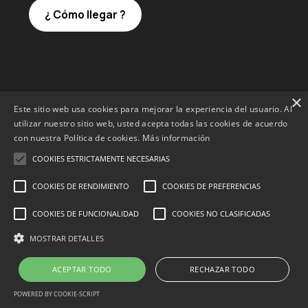
¿ Cómo llegar ?
×
Este sitio web usa cookies para mejorar la experiencia del usuario. Al
utilizar nuestro sitio web, usted acepta todas las cookies de acuerdo
con nuestra Política de cookies.
Más información
COOKIES ESTRICTAMENTE NECESARIAS
COOKIES DE RENDIMIENTO
COOKIES DE PREFERENCIAS
COOKIES DE FUNCIONALIDAD
COOKIES NO CLASIFICADAS
MOSTRAR DETALLES
1
© Essencia inmobiliaria
¿Necesitas ayuda?
ACEPTAR TODO
RECHAZAR TODO
Política de privacidad
Compromiso de protección de datos
POWERED BY COOKIE-SCRIPT