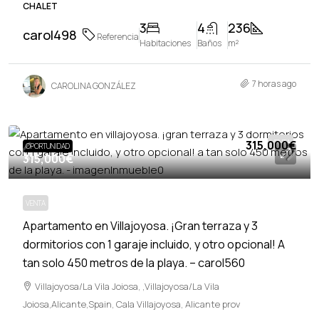
CHALET
3
4
236
carol498
Referencia
Habitaciones
Baños
m²
7 horas ago
CAROLINA GONZÁLEZ
315,000€
VENTA
OPORTUNIDAD
315,000€
VENTA
Apartamento en Villajoyosa. ¡Gran terraza y 3
dormitorios con 1 garaje incluido, y otro opcional! A
tan solo 450 metros de la playa. – carol560
Villajoyosa/La Vila Joiosa, ,Villajoyosa/La Vila
Joiosa,Alicante,Spain, Cala Villajoyosa, Alicante prov