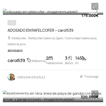
179,000€
179,000€
VENTA
VENTA
ADOSADO EN RAFELCOFER – carol539
Rafelcofer, ,Rafelcofer,Valencia,Spain, Comunidad Valenciana,
Valencia prov
ADOSADO
2
3
145
carol539
Referencia
Habitaciones
Baños
m²
7 horas ago
CAROLINA GONZÁLEZ
320,000€
320,000€
VENTA