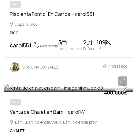
VENTA
Piso en la Font d´En Carros – carol551
,,,Spain, prov
PISO
3
2
109
carol551
Referencia
Habitaciones
Baños
m²
7 horas ago
CAROLINA GONZÁLEZ
400,000€
400,000€
VENTA
VENTA
Venta de Chalet en Barx – carol141
Barx, ,Barx,Valencia,Spain, Barx, Valencia prov
CHALET