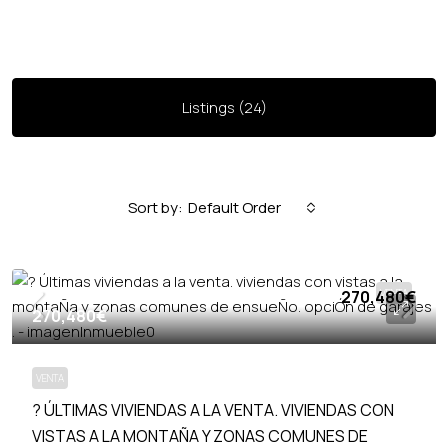
Listings (24)
Default Order
Sort by:
270,480€
VENTA
270,480€
VENTA
? ÚLTIMAS VIVIENDAS A LA VENTA. VIVIENDAS CON
VISTAS A LA MONTAÑA Y ZONAS COMUNES DE