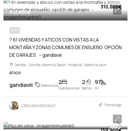
310,000€
VENTA
310,000€
VENTA
? 61 VIVIENDAS Y ATICOS CON VISTAS A LA
MONTAÑA Y ZONAS COMUNES DE ENSUEÑO. OPCIÓN
DE GARAJES . – gandiaviii
Gandia, ,Gandia,Valencia,Spain, Hospital, Valencia prov
ÁTICO
2
2
97
gandiaviii
Referencia
Habitaciones
Baños
m²
7 horas ago
CAROLINA GONZÁLEZ
159,900€
159,900€
VENTA