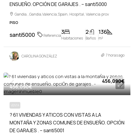
ENSUEÑO. OPCIÓN DE GARAJES . – santi5000
Gandia, ,Gandia,Valencia,Spain, Hospital, Valencia prov
PISO
3
2
136
santi5000
Referencia
Habitaciones
Baños
m²
7 horas ago
CAROLINA GONZÁLEZ
456,090€
VENTA
456,090€
VENTA
? 61 VIVIENDAS Y ATICOS CON VISTAS A LA
MONTAÑA Y ZONAS COMUNES DE ENSUEÑO. OPCIÓN
DE GARAJES . – santi5001