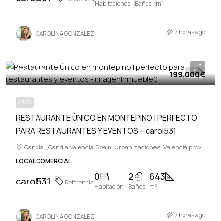
Habitaciones
Baños
m²
7 horas ago
CAROLINA GONZÁLEZ
199,000€
199,000€
VENTA
VENTA
RESTAURANTE ÚNICO EN MONTEPINO | PERFECTO
PARA RESTAURANTES Y EVENTOS – carol531
Gandia, ,Gandia,Valencia,Spain, Urbanizaciones, Valencia prov
LOCAL COMERCIAL
0
2
643
carol531
Referencia
Habitación
Baños
m²
7 horas ago
CAROLINA GONZÁLEZ