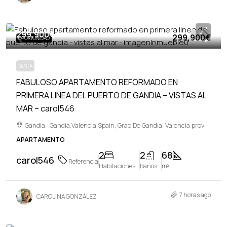
299,900€
299,900€
VENTA
OPORTUNIDAD
VENTA
FABULOSO APARTAMENTO REFORMADO EN
PRIMERA LINEA DEL PUERTO DE GANDIA – VISTAS AL
MAR – carol546
Gandia, ,Gandia,Valencia,Spain, Grao De Gandia, Valencia prov
APARTAMENTO
2
2
68
carol546
Referencia
Habitaciones
Baños
m²
7 horas ago
CAROLINA GONZÁLEZ