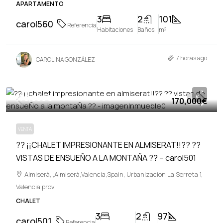
APARTAMENTO
3
2
101
carol560
Referencia
Habitaciones
Baños
m²
7 horas ago
CAROLINA GONZÁLEZ
170,000€
170,000€
VENTA
VENTA
?? ¡¡CHALET IMPRESIONANTE EN ALMISERAT!!?? ??
VISTAS DE ENSUEÑO A LA MONTAÑA ?? – carol501
Almiserà, ,Almiserà,Valencia,Spain, Urbanizacion La Serreta 1,
Valencia prov
CHALET
3
2
97
carol501
Referencia