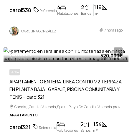
4
2
119
carol538
Referencia
Habitaciones
Baños
m²
7 horas ago
CAROLINA GONZÁLEZ
520,000€
520,000€
VENTA
VENTA
APARTAMENTO EN 1ERA. LINEA CON 110 M2 TERRAZA
EN PLANTA BAJA . GARAJE, PISCINA COMUNITARIA Y
TENIS – carol321
Gandia, ,Gandia,Valencia,Spain, Playa De Gandia, Valencia prov
APARTAMENTO
3
2
134
carol321
Referencia
Habitaciones
Baños
m²