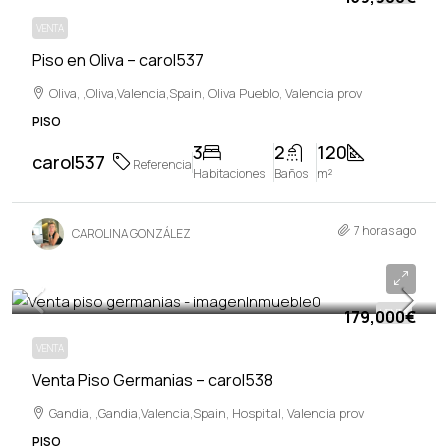
VENTA
Piso en Oliva – carol537
Oliva, ,Oliva,Valencia,Spain, Oliva Pueblo, Valencia prov
PISO
3
2
120
carol537
Referencia
Habitaciones
Baños
m²
7 horas ago
CAROLINA GONZÁLEZ
179,000€
179,000€
VENTA
VENTA
Venta Piso Germanias – carol538
Gandia, ,Gandia,Valencia,Spain, Hospital, Valencia prov
PISO