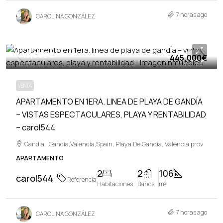
7 horas ago
CAROLINA GONZÁLEZ
445,000€
445,000€
VENTA
VENTA
APARTAMENTO EN 1ERA. LINEA DE PLAYA DE GANDÍA
– VISTAS ESPECTACULARES, PLAYA Y RENTABILIDAD
– carol544
Gandia, ,Gandia,Valencia,Spain, Playa De Gandia, Valencia prov
APARTAMENTO
2
2
106
carol544
Referencia
Habitaciones
Baños
m²
7 horas ago
CAROLINA GONZÁLEZ