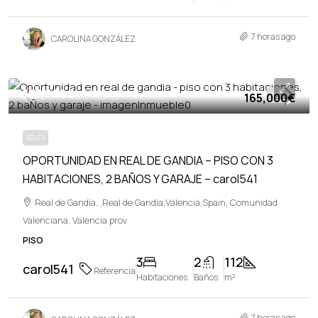
7 horas ago
CAROLINA GONZÁLEZ
165,000€
165,000€
VENTA
VENTA
OPORTUNIDAD EN REAL DE GANDIA – PISO CON 3
HABITACIONES, 2 BAÑOS Y GARAJE – carol541
Real de Gandía, ,Real de Gandía,Valencia,Spain, Comunidad
Valenciana, Valencia prov
PISO
3
2
112
carol541
Referencia
Habitaciones
Baños
m²
7 horas ago