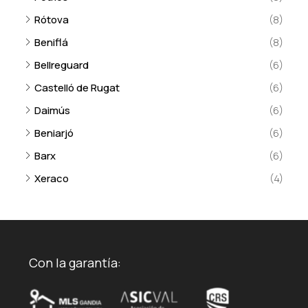
Rótova
(8)
Beniflá
(8)
Bellreguard
(6)
Castelló de Rugat
(6)
Daimús
(6)
Beniarjó
(6)
Barx
(6)
Xeraco
(4)
Con la garantía: