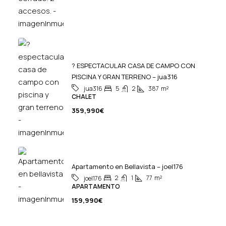
? ESPECTACULAR CASA DE CAMPO CON
PISCINA Y GRAN TERRENO – jua316
5
2
387
m²
jua316
CHALET
359,990€
Apartamento en Bellavista – joel176
2
1
77
m²
joel176
APARTAMENTO
159,990€