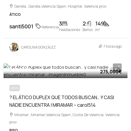
Gandia, ,Gandia,Valencia,Spain, Hospital, Valencia prov
ÁTICO
3
2
149
santi5001
Referencia
Habitaciones
Baños
m²
7 horas ago
CAROLINA GONZÁLEZ
275,000€
275,000€
VENTA
VENTA
? EL ÁTICO DUPLEX QUE TODOS BUSCAN… Y CASI
NADIE ENCUENTRA | MIRAMAR – carol514
Miramar, ,Miramar,Valencia,Spain, Costa De Valencia, Valencia
prov
PISO