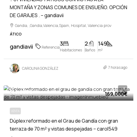
MONTAÑA Y ZONAS COMUNES DE ENSUEÑO. OPCIÓN
DE GARAJES . – gandiavii
Gandia, ,Gandia,Valencia,Spain, Hospital, Valencia prov
ÁTICO
3
2
149
gandiavii
Referencia
Habitaciones
Baños
m²
7 horas ago
CAROLINA GONZÁLEZ
169,000€
169,000€
VENTA
VENTA
Dúplex reformado en el Grau de Gandía con gran
terraza de 70 m² y vistas despejadas – carol549