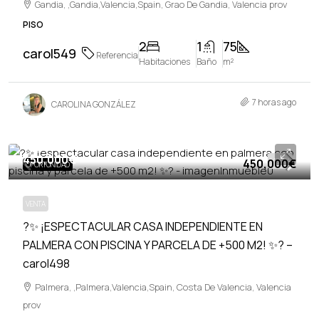
Gandia, ,Gandia,Valencia,Spain, Grao De Gandia, Valencia prov
PISO
2
1
75
carol549
Referencia
Habitaciones
Baño
m²
7 horas ago
CAROLINA GONZÁLEZ
450,000€
450,000€
VENTA
OPORTUNIDAD
VENTA
?✨ ¡ESPECTACULAR CASA INDEPENDIENTE EN
PALMERA CON PISCINA Y PARCELA DE +500 M2! ✨? –
carol498
Palmera, ,Palmera,Valencia,Spain, Costa De Valencia, Valencia
prov