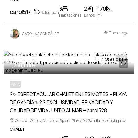
3
2
170
carol514
Referencia
Habitaciones
Baños
m²
7 horas ago
CAROLINA GONZÁLEZ
1,250,000€
VENTA
1,250,000€
VENTA
?✨ ESPECTACULAR CHALET EN LES MOTES – PLAYA
DE GANDÍA ✨? ? EXCLUSIVIDAD, PRIVACIDAD Y
CALIDAD DE VIDA JUNTO AL MAR – carol528
Gandia, ,Gandia,Valencia,Spain, Playa De Gandia, Valencia prov
CHALET