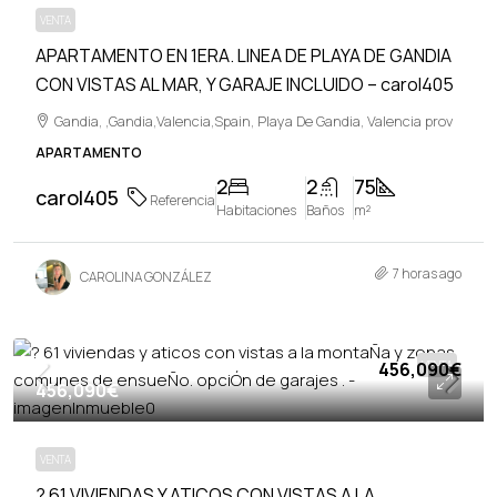
VENTA
APARTAMENTO EN 1ERA. LINEA DE PLAYA DE GANDIA
CON VISTAS AL MAR, Y GARAJE INCLUIDO – carol405
Gandia, ,Gandia,Valencia,Spain, Playa De Gandia, Valencia prov
APARTAMENTO
2
2
75
carol405
Referencia
Habitaciones
Baños
m²
7 horas ago
CAROLINA GONZÁLEZ
456,090€
VENTA
456,090€
VENTA
? 61 VIVIENDAS Y ATICOS CON VISTAS A LA