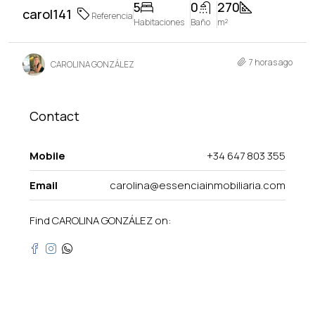
5
0
270
carol141
Referencia
Habitaciones
Baño
m²
7 horas ago
CAROLINA GONZÁLEZ
Contact
Mobile
+34 647 803 355
Email
carolina@essenciainmobiliaria.com
Find CAROLINA GONZÁLEZ on: