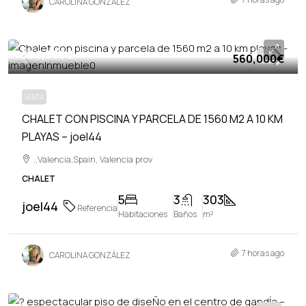
CAROLINA GONZÁLEZ
560,000€
560,000€
VENTA
VENTA
CHALET CON PISCINA Y PARCELA DE 1560 M2 A 10 KM
PLAYAS – joel44
,,Valencia,Spain, Valencia prov
CHALET
5
3
303
joel44
Referencia
Habitaciones
Baños
m²
7 horas ago
CAROLINA GONZÁLEZ