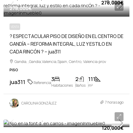
278,000€
VENTA
278,000€
VENTA
? ESPECTACULAR PISO DE DISEÑO EN EL CENTRO DE
GANDÍA – REFORMA INTEGRAL, LUZ Y ESTILO EN
CADA RINCÓN ? – jua311
Gandia, ,Gandia,Valencia,Spain, Centro, Valencia prov
PISO
3
2
111
jua311
Referencia
Habitaciones
Baños
m²
7 horas ago
CAROLINA GONZÁLEZ
120,000€
120,000€
VENTA