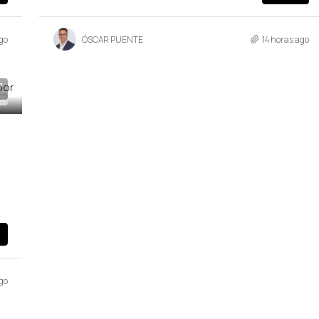
go
ÓSCAR PUENTE
14 horas ago
TA
go