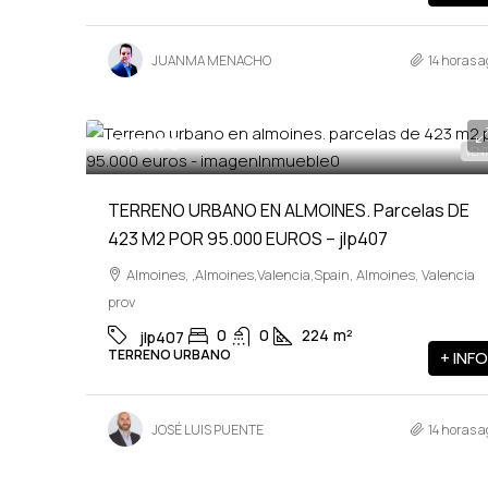
JUANMA MENACHO
14 horas a
95,000€
VEN
TERRENO URBANO EN ALMOINES. Parcelas DE
423 M2 POR 95.000 EUROS – jlp407
Almoines, ,Almoines,Valencia,Spain, Almoines, Valencia
prov
0
0
224
m²
jlp407
TERRENO URBANO
+ INFO
JOSÉ LUIS PUENTE
14 horas a