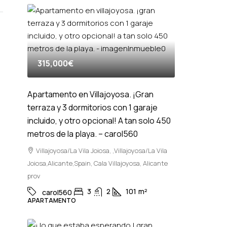
315,000€
Apartamento en Villajoyosa. ¡Gran
terraza y 3 dormitorios con 1 garaje
incluido, y otro opcional! A tan solo 450
metros de la playa. – carol560
Villajoyosa/La Vila Joiosa, ,Villajoyosa/La Vila
Joiosa,Alicante,Spain, Cala Villajoyosa, Alicante
prov
3
2
101
m²
carol560
APARTAMENTO