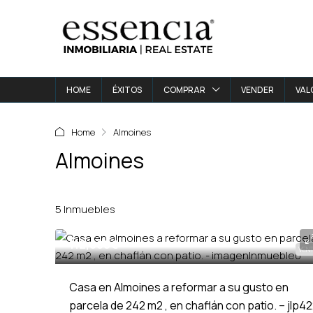
HOME
ÉXITOS
COMPRAR
VENDER
VAL
Home
Almoines
Almoines
5 Inmuebles
112,000€
VEN
Casa en Almoines a reformar a su gusto en
parcela de 242 m2 , en chaflán con patio. – jlp4