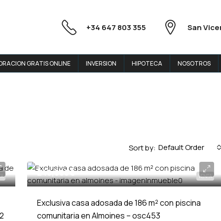
+34 647 803 355
San Vice
ORACION GRATIS ONLINE
INVERSION
HIPOTECA
NOSOTROS
Default Order
Sort by:
246,900€
TA
VENTA
Exclusiva casa adosada de 186 m² con piscina
22
comunitaria en Almoines – osc453