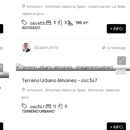
Almoines, ,Almoines,Valencia,Spain, Urbanizacion La Seda,
Valencia prov
3
3
186
m²
osc453
ADOSADO
+ INFO
go
ÓSCAR PUENTE
14 horas ago
600,000€
TA
VENTA
Terreno Urbano Almoines – osc347
e
Almoines, ,Almoines,Valencia,Spain, Almoines, Valencia
prov
0
0
osc347
TERRENO URBANO
+ INFO