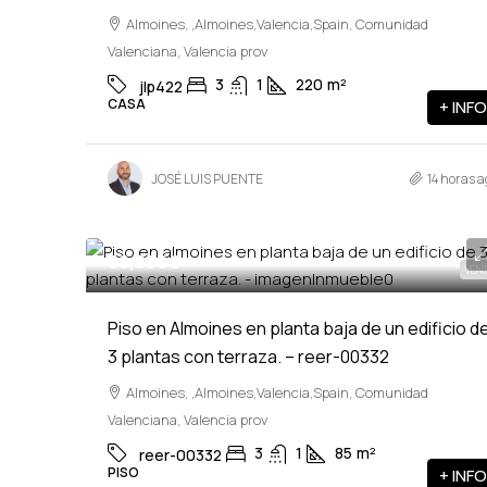
Almoines, ,Almoines,Valencia,Spain, Comunidad
Valenciana, Valencia prov
3
1
220
m²
jlp422
CASA
+ INFO
JOSÉ LUIS PUENTE
14 horas a
96,000€
VEN
Piso en Almoines en planta baja de un edificio d
3 plantas con terraza. – reer-00332
Almoines, ,Almoines,Valencia,Spain, Comunidad
Valenciana, Valencia prov
3
1
85
m²
reer-00332
PISO
+ INFO