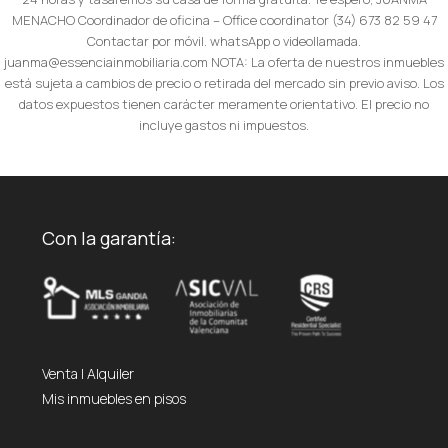
MENACHO Coordinador de oficina – Office coordinator (34) 673 82 59 47
Contactar por móvil. whatsApp o videollamada.
juanma@essenciainmobiliaria.com NOTA: La oferta de nuestros inmuebles
está sujeta a cambios de precio o retirada del mercado sin previo aviso. Los
datos expuestos tienen carácter meramente orientativo. El precio no
incluye gastos ni impuestos.
Con la garantía:
Venta
|
Alquiler
Mis inmuebles en pisos