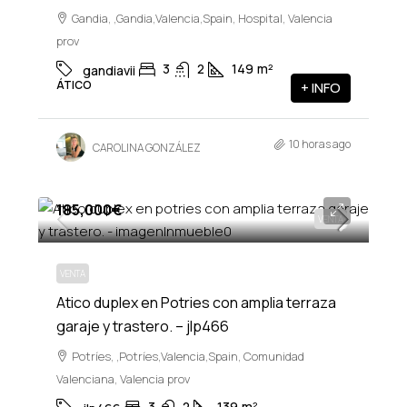
Gandia, ,Gandia,Valencia,Spain, Hospital, Valencia
prov
3
2
149
m²
gandiavii
ÁTICO
+ INFO
10 horas ago
CAROLINA GONZÁLEZ
185,000€
VENTA
VENTA
Atico duplex en Potries con amplia terraza
garaje y trastero. – jlp466
Potríes, ,Potríes,Valencia,Spain, Comunidad
Valenciana, Valencia prov
3
2
139
m²