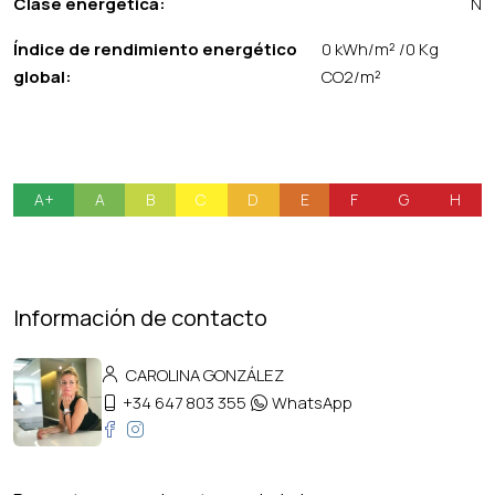
Clase energética:
N
Índice de rendimiento energético
0 kWh/m² /0 Kg
global:
CO2/m²
A+
A
B
C
D
E
F
G
H
Información de contacto
CAROLINA GONZÁLEZ
+34 647 803 355
WhatsApp