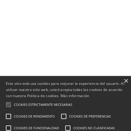
×
Este sitio web usa cookies para mejorar la experiencia del usuario. Al
utilizar nuestro sitio web, usted acepta todas las cookies de acuerdo
con nuestra Política de cookies.
Más información
COOKIES ESTRICTAMENTE NECESARIAS
COOKIES DE RENDIMIENTO
COOKIES DE PREFERENCIAS
COOKIES DE FUNCIONALIDAD
COOKIES NO CLASIFICADAS