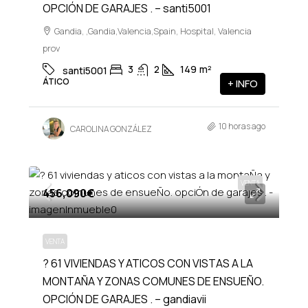
OPCIÓN DE GARAJES . – santi5001
Gandia, ,Gandia,Valencia,Spain, Hospital, Valencia
prov
3
2
149
m²
santi5001
ÁTICO
+ INFO
10 horas ago
CAROLINA GONZÁLEZ
VENTA
456,090€
VENTA
? 61 VIVIENDAS Y ATICOS CON VISTAS A LA
MONTAÑA Y ZONAS COMUNES DE ENSUEÑO.
OPCIÓN DE GARAJES . – gandiavii