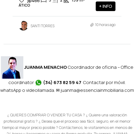
jlp466
ÁTICO
+ INFO
10 horas ago
SANTI TORRES
JUANMA MENACHO
Coordinador de oficina – Office
coordinator
(34) 673 82 59 47
Contactar por móvil.
whatsApp o videollamada. ✉
juanma@essenciainmobiliaria.com
¿ QUIERES COMPRAR O VENDER TU CASA ? ¿ Quiere una valoración
profesional gratis ? ¿ Desea que el proceso sea fácil, seguro, en el menor
tiempo al mayor precio posible ? Contáctenos, le visitaremos en menos de
24 horas y tasaremos su casa de forma gratuita. Te espero, JUANMA