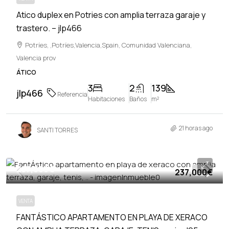
Atico duplex en Potries con amplia terraza garaje y
trastero. – jlp466
Potríes, ,Potríes,Valencia,Spain, Comunidad Valenciana,
Valencia prov
ÁTICO
3
2
139
jlp466
Referencia
Habitaciones
Baños
m²
21 horas ago
SANTI TORRES
237,000€
237,000€
VENTA
VENTA
FANTÁSTICO APARTAMENTO EN PLAYA DE XERACO