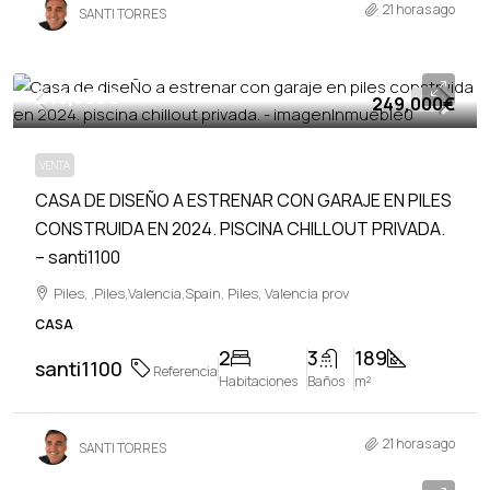
21 horas ago
SANTI TORRES
249,000€
249,000€
VENTA
VENTA
CASA DE DISEÑO A ESTRENAR CON GARAJE EN PILES
CONSTRUIDA EN 2024. PISCINA CHILLOUT PRIVADA.
– santi1100
Piles, ,Piles,Valencia,Spain, Piles, Valencia prov
CASA
2
3
189
santi1100
Referencia
Habitaciones
Baños
m²
21 horas ago
SANTI TORRES