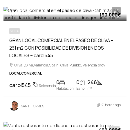
190,000€
190,000€
VENTA
VENTA
GRAN LOCAL COMERCIAL EN EL PASEO DE OLIVA –
231 m2 CON POSIBILIDAD DE DIVISION EN DOS
LOCALES – carol545
Oliva, ,Oliva,Valencia,Spain, Oliva Pueblo, Valencia prov
LOCAL COMERCIAL
0
0
246
carol545
Referencia
Habitación
Baño
m²
21 horas ago
SANTI TORRES
VENTA