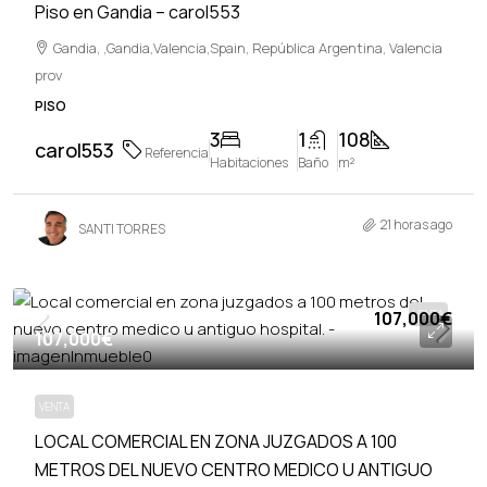
Piso en Gandia – carol553
Gandia, ,Gandia,Valencia,Spain, República Argentina, Valencia
prov
PISO
3
1
108
carol553
Referencia
Habitaciones
Baño
m²
21 horas ago
SANTI TORRES
107,000€
VENTA
107,000€
VENTA
LOCAL COMERCIAL EN ZONA JUZGADOS A 100
METROS DEL NUEVO CENTRO MEDICO U ANTIGUO