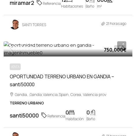
miramar2
Referencia
Habitaciones
Baño
m²
21 horas ago
SANTI TORRES
750,000€
750,000€
VENTA
VENTA
OPORTUNIDAD TERRENO URBANO EN GANDIA –
santi50000
Gandia, ,Gandia,Valencia,Spain, Corea, Valencia prov
TERRENO URBANO
0
0
santi50000
Referencia
Habitación
Baño