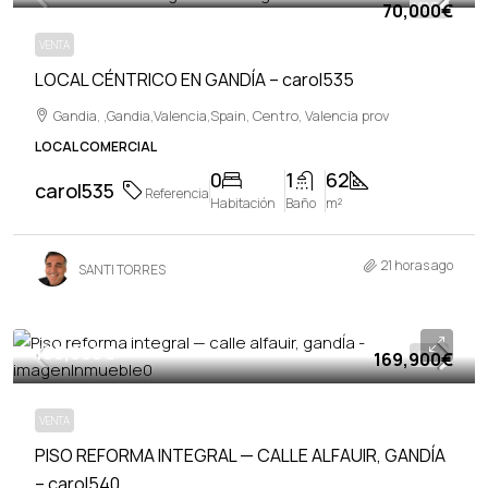
70,000€
VENTA
VENTA
LOCAL CÉNTRICO EN GANDÍA – carol535
Gandia, ,Gandia,Valencia,Spain, Centro, Valencia prov
LOCAL COMERCIAL
0
1
62
carol535
Referencia
Habitación
Baño
m²
21 horas ago
SANTI TORRES
169,900€
169,900€
VENTA
VENTA
PISO REFORMA INTEGRAL — CALLE ALFAUIR, GANDÍA
– carol540