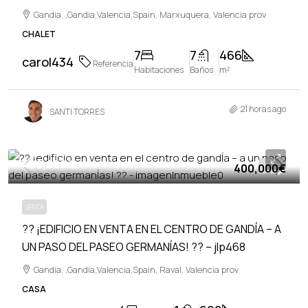
Gandia, ,Gandia,Valencia,Spain, Marxuquera, Valencia prov
CHALET
7
7
466
carol434
Referencia
Habitaciones
Baños
m²
21 horas ago
SANTI TORRES
400,000€
400,000€
VENTA
VENTA
?? ¡EDIFICIO EN VENTA EN EL CENTRO DE GANDÍA – A
UN PASO DEL PASEO GERMANÍAS! ?? – jlp468
Gandia, ,Gandia,Valencia,Spain, Raval, Valencia prov
CASA