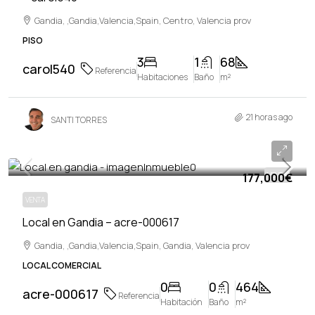
Gandia, ,Gandia,Valencia,Spain, Centro, Valencia prov
PISO
3
1
68
carol540
Referencia
Habitaciones
Baño
m²
21 horas ago
SANTI TORRES
177,000€
177,000€
VENTA
VENTA
Local en Gandia – acre-000617
Gandia, ,Gandia,Valencia,Spain, Gandia, Valencia prov
LOCAL COMERCIAL
0
0
464
acre-000617
Referencia
Habitación
Baño
m²