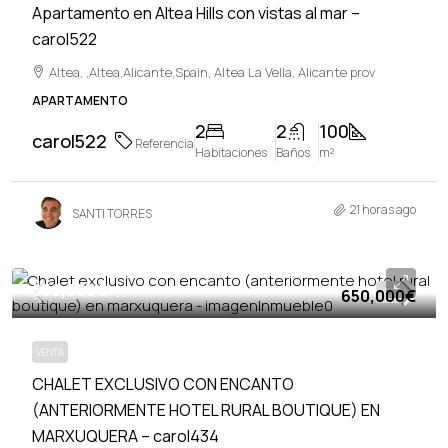
Apartamento en Altea Hills con vistas al mar –
carol522
Altea, ,Altea,Alicante,Spain, Altea La Vella, Alicante prov
APARTAMENTO
2
2
100
carol522
Referencia
Habitaciones
Baños
m²
21 horas ago
SANTI TORRES
650,000€
650,000€
VENTA
VENTA
CHALET EXCLUSIVO CON ENCANTO
(ANTERIORMENTE HOTEL RURAL BOUTIQUE) EN
MARXUQUERA – carol434