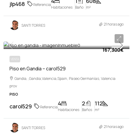
4
1
608
jlp468
Referencia
Habitaciones
Baño
m²
21 horas ago
SANTI TORRES
167,300€
167,300€
VENTA
VENTA
Piso en Gandia – carol529
Gandia, ,Gandia,Valencia,Spain, Paseo Germanías, Valencia
prov
PISO
4
2
112
carol529
Referencia
Habitaciones
Baños
m²
21 horas ago
SANTI TORRES