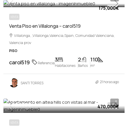
175,000€
VENTA
VENTA
Venta Piso en Villalonga – carol519
Villalonga, ,Villalonga,Valencia,Spain, Comunidad Valenciana,
Valencia prov
PISO
3
2
110
carol519
Referencia
Habitaciones
Baños
m²
21 horas ago
SANTI TORRES
470,000€
470,000€
VENTA
VENTA