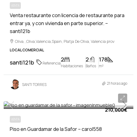
VENTA
Venta restaurante con licencia de restaurante para
entrar ya, y con vivienda en parte superior. –
santi121b
Oliva, ,Oliva,Valencia,Spain, Platja De Oliva, Valencia prov
LOCAL COMERCIAL
2
2
178
santi121b
Referencia
Habitaciones
Baños
m²
21 horas ago
SANTI TORRES
210,000€
210,000€
VENTA
VENTA
Piso en Guardamar de la Safor – carol558