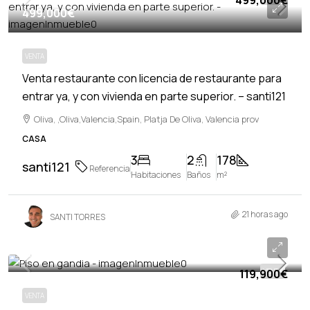
499,000€
499,000€
VENTA
Venta restaurante con licencia de restaurante para
entrar ya, y con vivienda en parte superior. – santi121
Oliva, ,Oliva,Valencia,Spain, Platja De Oliva, Valencia prov
CASA
3
2
178
santi121
Referencia
Habitaciones
Baños
m²
21 horas ago
SANTI TORRES
119,900€
119,900€
VENTA
VENTA