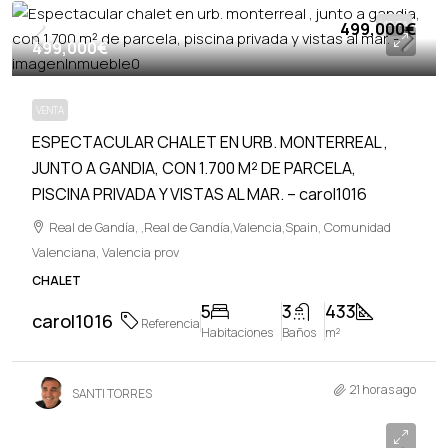
499,000€
VENTA
499,000€
VENTA
ESPECTACULAR CHALET EN URB. MONTERREAL ,
JUNTO A GANDIA, CON 1.700 M² DE PARCELA,
PISCINA PRIVADA Y VISTAS AL MAR. – carol1016
Real de Gandía, ,Real de Gandía,Valencia,Spain, Comunidad
Valenciana, Valencia prov
CHALET
5
3
433
carol1016
Referencia
Habitaciones
Baños
m²
21 horas ago
SANTI TORRES
175,000€