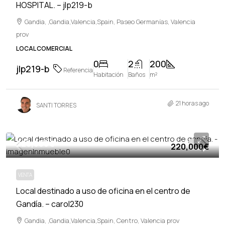
HOSPITAL. – jlp219-b
Gandia, ,Gandia,Valencia,Spain, Paseo Germanías, Valencia
prov
LOCAL COMERCIAL
0
2
200
jlp219-b
Referencia
Habitación
Baños
m²
21 horas ago
SANTI TORRES
220,000€
220,000€
VENTA
VENTA
Local destinado a uso de oficina en el centro de
Gandía. – carol230
Gandia, ,Gandia,Valencia,Spain, Centro, Valencia prov