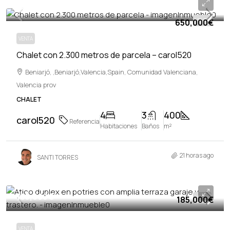
650,000€
650,000€
VENTA
VENTA
Chalet con 2.300 metros de parcela – carol520
Beniarjó, ,Beniarjó,Valencia,Spain, Comunidad Valenciana,
Valencia prov
CHALET
4
3
400
carol520
Referencia
Habitaciones
Baños
m²
21 horas ago
SANTI TORRES
185,000€
185,000€
VENTA
VENTA