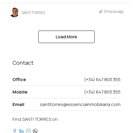
21 horas ago
SANTI TORRES
Load More
Contact
Office
(+34) 647 803 355
Mobile
(+34) 647 803 355
Email
santitorres@essenciainmobiliaria.com
Find SANTI TORRES on: