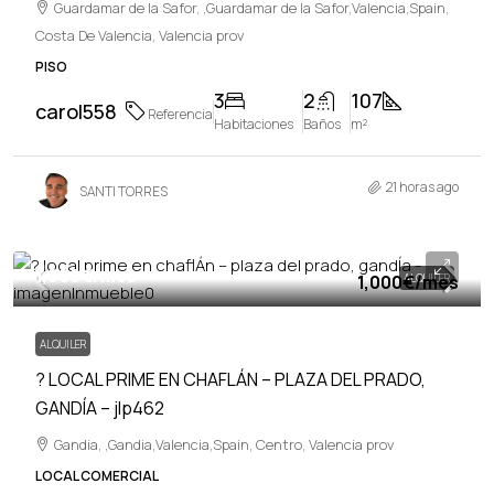
Guardamar de la Safor, ,Guardamar de la Safor,Valencia,Spain,
Costa De Valencia, Valencia prov
PISO
3
2
107
carol558
Referencia
Habitaciones
Baños
m²
21 horas ago
SANTI TORRES
1,000€
/mes
1,000€
ALQUILER
/mes
ALQUILER
? LOCAL PRIME EN CHAFLÁN – PLAZA DEL PRADO,
GANDÍA – jlp462
Gandia, ,Gandia,Valencia,Spain, Centro, Valencia prov
LOCAL COMERCIAL