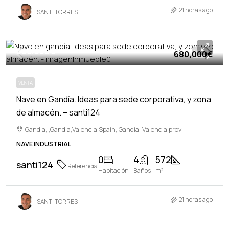
21 horas ago
SANTI TORRES
680,000€
680,000€
VENTA
VENTA
Nave en Gandía. Ideas para sede corporativa, y zona
de almacén. – santi124
Gandia, ,Gandia,Valencia,Spain, Gandia, Valencia prov
NAVE INDUSTRIAL
0
4
572
santi124
Referencia
Habitación
Baños
m²
21 horas ago
SANTI TORRES