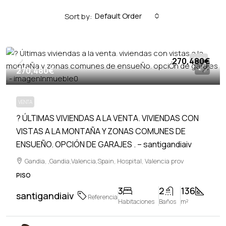
Default Order
Sort by:
270,480€
VENTA
270,480€
VENTA
? ÚLTIMAS VIVIENDAS A LA VENTA. VIVIENDAS CON
VISTAS A LA MONTAÑA Y ZONAS COMUNES DE
ENSUEÑO. OPCIÓN DE GARAJES . – santigandiaiv
Gandia, ,Gandia,Valencia,Spain, Hospital, Valencia prov
PISO
3
2
136
santigandiaiv
Referencia
Habitaciones
Baños
m²