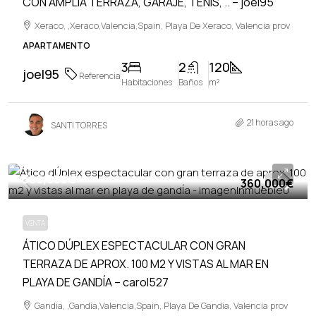
CON AMPLIA TERRAZA, GARAJE, TENIS, .. – joel95
Xeraco, ,Xeraco,Valencia,Spain, Playa De Xeraco, Valencia prov
APARTAMENTO
3
2
120
joel95
Referencia
Habitaciones
Baños
m²
21 horas ago
SANTI TORRES
360,000€
360,000€
VENTA
VENTA
ÁTICO DÚPLEX ESPECTACULAR CON GRAN
TERRAZA DE APROX. 100 M2 Y VISTAS AL MAR EN
PLAYA DE GANDÍA – carol527
Gandia, ,Gandia,Valencia,Spain, Playa De Gandia, Valencia prov