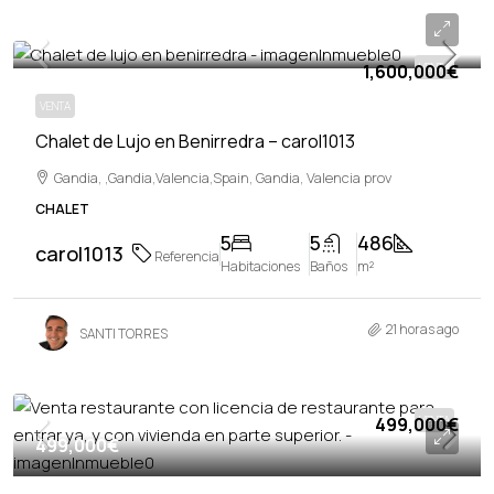
1,600,000€
1,600,000€
VENTA
VENTA
Chalet de Lujo en Benirredra – carol1013
Gandia, ,Gandia,Valencia,Spain, Gandia, Valencia prov
CHALET
5
5
486
carol1013
Referencia
Habitaciones
Baños
m²
21 horas ago
SANTI TORRES
499,000€
VENTA
499,000€