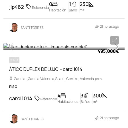
0
1
230
jlp462
Referencia
Habitación
Baño
m²
21 horas ago
SANTI TORRES
495,000€
495,000€
VENTA
VENTA
ÁTICO DUPLEX DE LUJO – carol1014
Gandia, ,Gandia,Valencia,Spain, Centro, Valencia prov
PISO
4
3
300
carol1014
Referencia
Habitaciones
Baños
m²
21 horas ago
SANTI TORRES