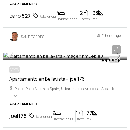
APARTAMENTO
4
2
93
carol527
Referencia
Habitaciones
Baños
m²
21 horas ago
SANTI TORRES
159,990€
159,990€
VENTA
VENTA
Apartamento en Bellavista – joel176
Pego, ,Pego,Alicante,Spain, Urbanizacion Arboleda, Alicante
prov
APARTAMENTO
2
1
77
joel176
Referencia
Habitaciones
Baño
m²