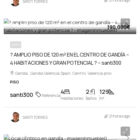
21 horas ago
SANTI TORRES
190,000€
190,000€
VENTA
VENTA
? AMPLIO PISO DE 120 m² EN EL CENTRO DE GANDÍA –
4 HABITACIONES Y GRAN POTENCIAL ? – santi300
Gandia, ,Gandia,Valencia,Spain, Centro, Valencia prov
PISO
4
2
129
santi300
Referencia
Habitaciones
Baños
m²
21 horas ago
SANTI TORRES
70,000€