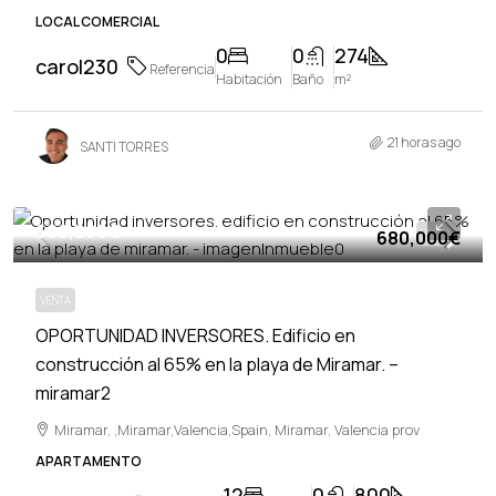
LOCAL COMERCIAL
0
0
274
carol230
Referencia
Habitación
Baño
m²
21 horas ago
SANTI TORRES
680,000€
680,000€
VENTA
VENTA
OPORTUNIDAD INVERSORES. Edificio en
construcción al 65% en la playa de Miramar. –
miramar2
Miramar, ,Miramar,Valencia,Spain, Miramar, Valencia prov
APARTAMENTO
12
0
800