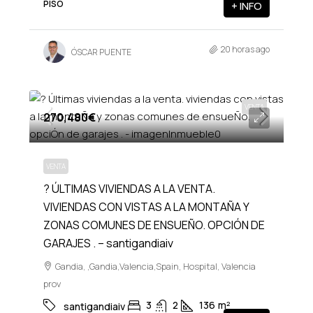
PISO
+ INFO
20 horas ago
ÓSCAR PUENTE
VENTA
270,480€
VENTA
? ÚLTIMAS VIVIENDAS A LA VENTA.
VIVIENDAS CON VISTAS A LA MONTAÑA Y
ZONAS COMUNES DE ENSUEÑO. OPCIÓN DE
GARAJES . – santigandiaiv
Gandia, ,Gandia,Valencia,Spain, Hospital, Valencia
prov
3
2
136
m²
santigandiaiv