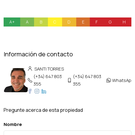
A+
A
B
C
D
E
F
G
H
Información de contacto
SANTI TORRES
(+34) 647 803
(+34) 647 803
WhatsApp
355
355
Pregunte acerca de esta propiedad
Nombre