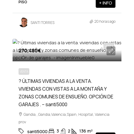
PISO
+ INFO
20 horas ago
SANTI TORRES
VENTA
270,480€
VENTA
? ÚLTIMAS VIVIENDAS A LA VENTA.
VIVIENDAS CON VISTAS A LA MONTAÑA Y
ZONAS COMUNES DE ENSUEÑO. OPCIÓN DE
GARAJES . – santi5000
Gandia, ,Gandia,Valencia,Spain, Hospital, Valencia
prov
3
2
136
m²
santi5000