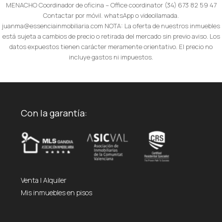
MENACHO Coordinador de oficina – Office coordinator (34) 673 82 59 47
Contactar por móvil. whatsApp o videollamada.
juanma@essenciainmobiliaria.com NOTA: La oferta de nuestros inmuebles
está sujeta a cambios de precio o retirada del mercado sin previo aviso. Los
datos expuestos tienen carácter meramente orientativo. El precio no
incluye gastos ni impuestos.
Con la garantía:
Venta
|
Alquiler
Mis inmuebles en pisos