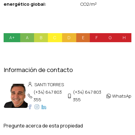
energético global:
CO2/m²
A+
A
B
C
D
E
F
G
H
Información de contacto
SANTI TORRES
(+34) 647 803
(+34) 647 803
WhatsApp
355
355
Pregunte acerca de esta propiedad