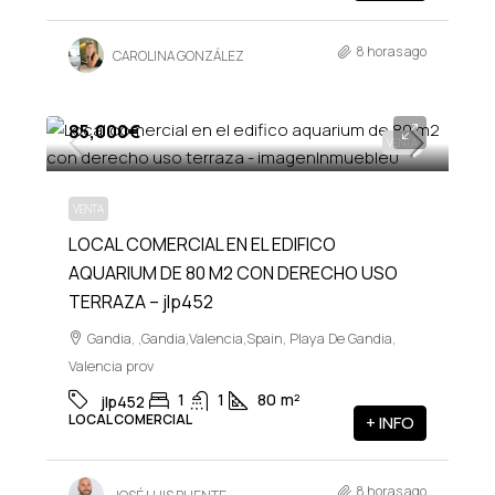
8 horas ago
CAROLINA GONZÁLEZ
85,000€
VENTA
VENTA
LOCAL COMERCIAL EN EL EDIFICO
AQUARIUM DE 80 M2 CON DERECHO USO
TERRAZA – jlp452
Gandia, ,Gandia,Valencia,Spain, Playa De Gandia,
Valencia prov
1
1
80
m²
jlp452
LOCAL COMERCIAL
+ INFO
8 horas ago