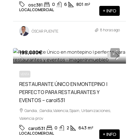
0
6
801
m²
osc381
LOCAL COMERCIAL
+ INFO
8 horas ago
ÓSCAR PUENTE
199,000€
VENTA
VENTA
RESTAURANTE ÚNICO EN MONTEPINO |
PERFECTO PARA RESTAURANTES Y
EVENTOS – carol531
Gandia, ,Gandia,Valencia,Spain, Urbanizaciones,
Valencia prov
0
2
643
m²
carol531
LOCAL COMERCIAL
+ INFO