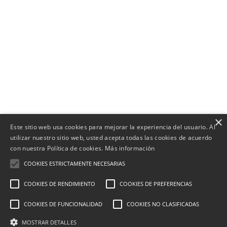
×
Este sitio web usa cookies para mejorar la experiencia del usuario. Al
utilizar nuestro sitio web, usted acepta todas las cookies de acuerdo
con nuestra Política de cookies.
Más información
COOKIES ESTRICTAMENTE NECESARIAS
COOKIES DE RENDIMIENTO
COOKIES DE PREFERENCIAS
COOKIES DE FUNCIONALIDAD
COOKIES NO CLASIFICADAS
MOSTRAR DETALLES