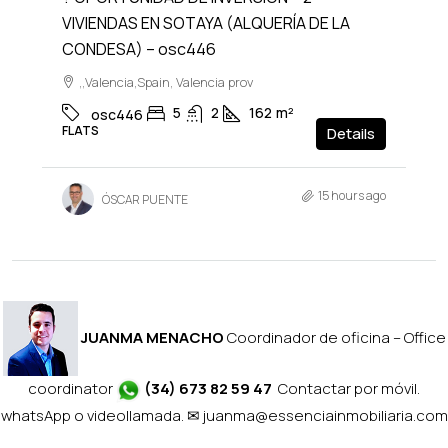
VIVIENDAS EN SOTAYA (ALQUERÍA DE LA
CONDESA) – osc446
,,Valencia,Spain, Valencia prov
5
2
162
m²
osc446
FLATS
Details
15 hours ago
ÓSCAR PUENTE
JUANMA MENACHO
Coordinador de oficina – Office
coordinator
(34) 673 82 59 47
Contactar por móvil.
whatsApp o videollamada. ✉
juanma@essenciainmobiliaria.com