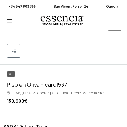
+34 647 803 355
San Vicent Ferrer 24
Gandía
30
SALE
Piso en Oliva – carol537
Oliva, ,Oliva,Valencia,Spain, Oliva Pueblo, Valencia prov
159,900€
360° Virtual Tour