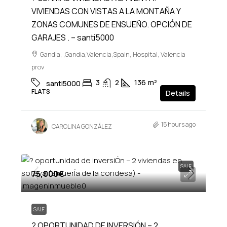
VIVIENDAS CON VISTAS A LA MONTAÑA Y
ZONAS COMUNES DE ENSUEÑO. OPCIÓN DE
GARAJES . – santi5000
Gandia, ,Gandia,Valencia,Spain, Hospital, Valencia
prov
3
2
136
m²
santi5000
FLATS
Details
15 hours ago
CAROLINA GONZÁLEZ
SALE
75,000€
SALE
? OPORTUNIDAD DE INVERSIÓN – 2