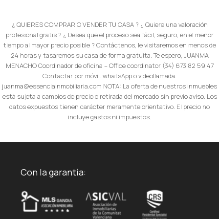
¿ QUIERES COMPRAR O VENDER TU CASA ? ¿ Quiere una valoración
profesional gratis ? ¿ Desea que el proceso sea fácil, seguro, en el menor
tiempo al mayor precio posible ? Contáctenos, le visitaremos en menos de
24 horas y tasaremos su casa de forma gratuita. Te espero, JUANMA
MENACHO Coordinador de oficina – Office coordinator (34) 673 82 59 47
Contactar por móvil. whatsApp o videollamada.
juanma@essenciainmobiliaria.com NOTA: La oferta de nuestros inmuebles
está sujeta a cambios de precio o retirada del mercado sin previo aviso. Los
datos expuestos tienen carácter meramente orientativo. El precio no
incluye gastos ni impuestos.
Con la garantía: