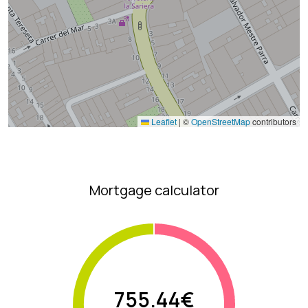
Leaflet
|
©
OpenStreetMap
contributors
Mortgage calculator
755.44€