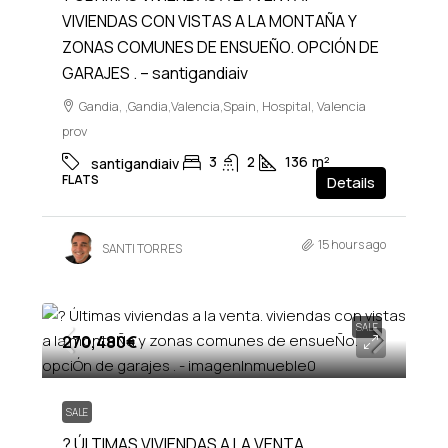
VIVIENDAS CON VISTAS A LA MONTAÑA Y
ZONAS COMUNES DE ENSUEÑO. OPCIÓN DE
GARAJES . – santigandiaiv
Gandia, ,Gandia,Valencia,Spain, Hospital, Valencia
prov
3
2
136
m²
santigandiaiv
FLATS
Details
15 hours ago
SANTI TORRES
SALE
270,480€
SALE
? ÚLTIMAS VIVIENDAS A LA VENTA.