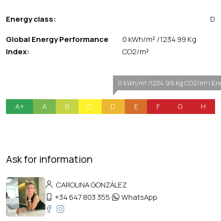
Energy class:
D
Global Energy Performance
0 kWh/m² /1234.99 Kg
Index:
CO2/m²
0 kWh/m² /1234.99 Kg CO2/m² | Ene
A+
A
B
C
D
E
F
G
H
Ask for information
CAROLINA GONZÁLEZ
+34 647 803 355
WhatsApp