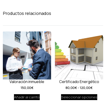
Productos relacionados
Valoración inmueble
Certificado Energético
Rango
150,00
€
80,00
€
-
120,00
€
de
Añadir al carrito
Seleccionar opciones
precios:
desde