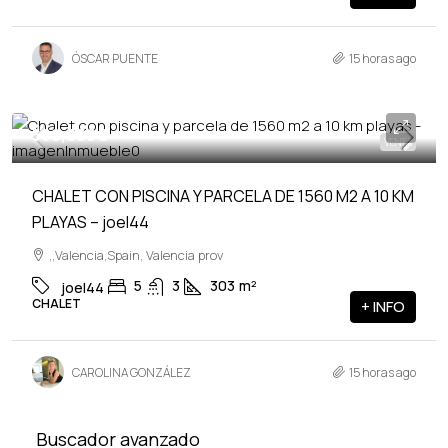
ÓSCAR PUENTE
15 horas ago
560,000€
VENTA
CHALET CON PISCINA Y PARCELA DE 1560 M2 A 10 KM
PLAYAS – joel44
,,Valencia,Spain, Valencia prov
5
3
303
m²
joel44
CHALET
+ INFO
CAROLINA GONZÁLEZ
15 horas ago
Buscador avanzado