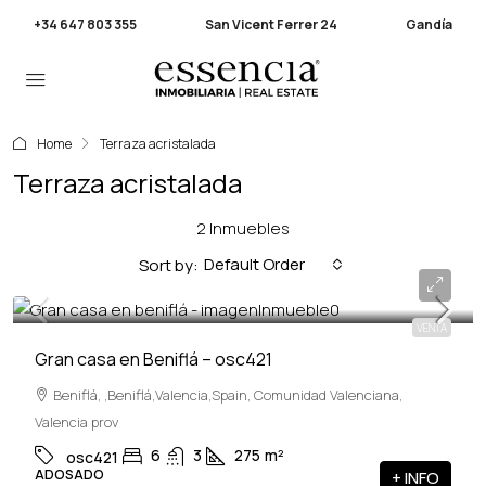
+34 647 803 355
San Vicent Ferrer 24
Gandía
Home
Terraza acristalada
Terraza acristalada
2 Inmuebles
Default Order
Sort by:
264,000€
VENTA
Gran casa en Beniflá – osc421
Beniflá, ,Beniflá,Valencia,Spain, Comunidad Valenciana,
Valencia prov
6
3
275
m²
osc421
ADOSADO
+ INFO