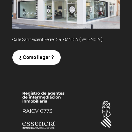
Calle Sant Vicent Ferrer 24, GANDÍA ( VALENCIA )
¿ Cómo llegar ?