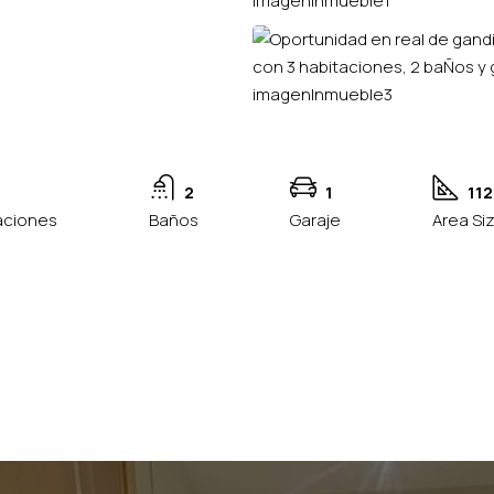
2
1
112
aciones
Baños
Garaje
Area Si