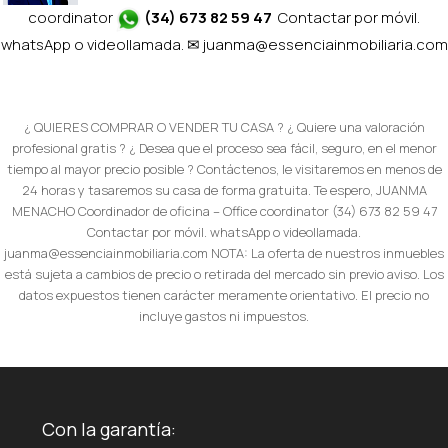
coordinator
(34) 673 82 59 47
Contactar por móvil.
whatsApp o videollamada. ✉
juanma@essenciainmobiliaria.com
¿ QUIERES COMPRAR O VENDER TU CASA ? ¿ Quiere una valoración
profesional gratis ? ¿ Desea que el proceso sea fácil, seguro, en el menor
tiempo al mayor precio posible ? Contáctenos, le visitaremos en menos de
24 horas y tasaremos su casa de forma gratuita. Te espero, JUANMA
MENACHO Coordinador de oficina – Office coordinator (34) 673 82 59 47
Contactar por móvil. whatsApp o videollamada.
juanma@essenciainmobiliaria.com NOTA: La oferta de nuestros inmuebles
está sujeta a cambios de precio o retirada del mercado sin previo aviso. Los
datos expuestos tienen carácter meramente orientativo. El precio no
incluye gastos ni impuestos.
Con la garantía: