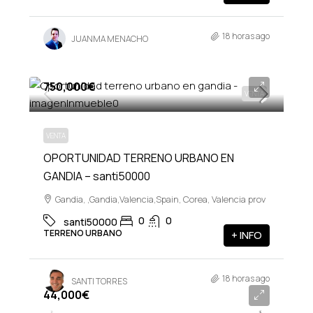
18 horas ago
JUANMA MENACHO
750,000€
VENTA
VENTA
OPORTUNIDAD TERRENO URBANO EN
GANDIA – santi50000
Gandia, ,Gandia,Valencia,Spain, Corea, Valencia prov
0
0
santi50000
TERRENO URBANO
+ INFO
18 horas ago
SANTI TORRES
44,000€