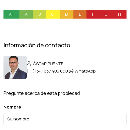
A+
A
B
C
D
E
F
G
H
Información de contacto
ÓSCAR PUENTE
(+34) 637 403 050
WhatsApp
Pregunte acerca de esta propiedad
Nombre