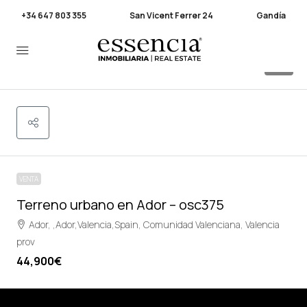
+34 647 803 355
San Vicent Ferrer 24
Gandía
15
VENTA
Terreno urbano en Ador – osc375
Ador, ,Ador,Valencia,Spain, Comunidad Valenciana, Valencia
prov
44,900€