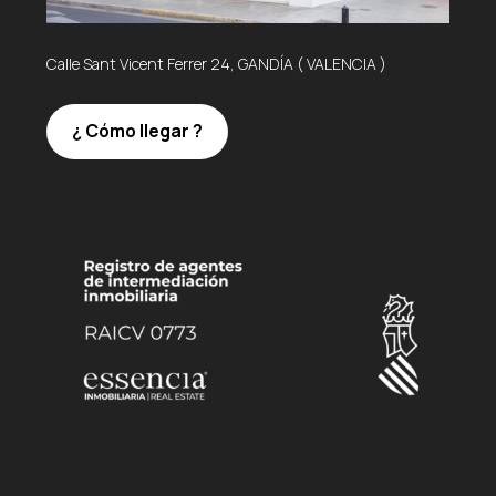
Calle Sant Vicent Ferrer 24, GANDÍA ( VALENCIA )
¿ Cómo llegar ?