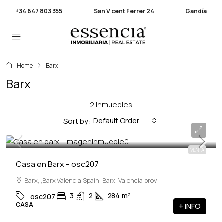
+34 647 803 355
San Vicent Ferrer 24
Gandía
Home
Barx
Barx
2 Inmuebles
Default Order
Sort by:
299,000€
VENTA
Casa en Barx – osc207
Barx, ,Barx,Valencia,Spain, Barx, Valencia prov
3
2
284
m²
osc207
CASA
+ INFO