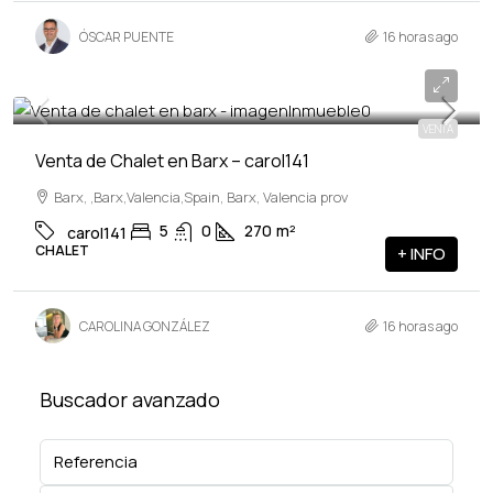
ÓSCAR PUENTE
16 horas ago
400,000€
VENTA
Venta de Chalet en Barx – carol141
Barx, ,Barx,Valencia,Spain, Barx, Valencia prov
5
0
270
m²
carol141
CHALET
+ INFO
CAROLINA GONZÁLEZ
16 horas ago
Buscador avanzado