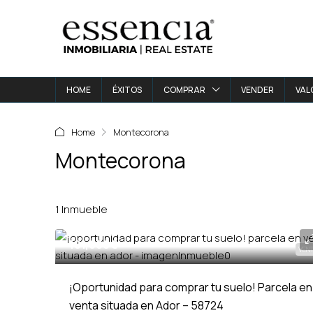
HOME
ÉXITOS
COMPRAR
VENDER
VAL
Home
Montecorona
Montecorona
1 Inmueble
101,000€
VEN
¡Oportunidad para comprar tu suelo! Parcela en
venta situada en Ador – 58724