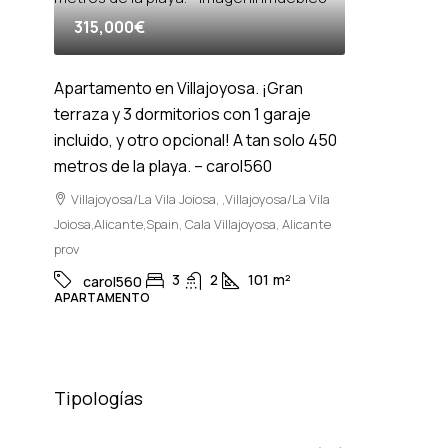
315,000€
Apartamento en Villajoyosa. ¡Gran
terraza y 3 dormitorios con 1 garaje
incluido, y otro opcional! A tan solo 450
metros de la playa. – carol560
Villajoyosa/La Vila Joiosa, ,Villajoyosa/La Vila
Joiosa,Alicante,Spain, Cala Villajoyosa, Alicante
prov
3
2
101
m²
carol560
APARTAMENTO
Tipologías