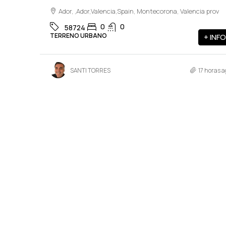
Ador, ,Ador,Valencia,Spain, Montecorona, Valencia prov
0
0
58724
TERRENO URBANO
+ INFO
SANTI TORRES
17 horas a