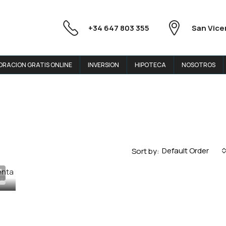
+34 647 803 355
San Vice
ORACION GRATIS ONLINE
INVERSION
HIPOTECA
NOSOTROS
Default Order
Sort by:
TA