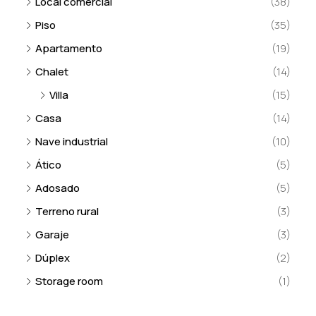
Local comercial
(38)
Piso
(35)
Apartamento
(19)
Chalet
(14)
Villa
(15)
Casa
(14)
Nave industrial
(10)
Ático
(5)
Adosado
(5)
Terreno rural
(3)
Garaje
(3)
Dúplex
(2)
Storage room
(1)