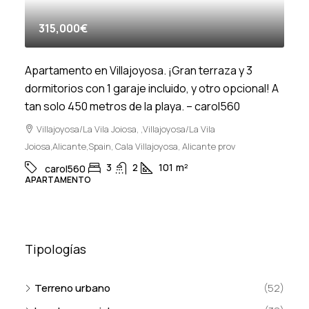
315,000€
Apartamento en Villajoyosa. ¡Gran terraza y 3
dormitorios con 1 garaje incluido, y otro opcional! A
tan solo 450 metros de la playa. – carol560
Villajoyosa/La Vila Joiosa, ,Villajoyosa/La Vila
Joiosa,Alicante,Spain, Cala Villajoyosa, Alicante prov
3
2
101
m²
carol560
APARTAMENTO
Tipologías
Terreno urbano
(52)