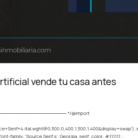
rtificial vende tu casa antes
────────────────────── */@import
Serif+4:ital,wght@0,300;0,400;1,300;1,400&display=swap');.e
t-family: 'Source Serif 4', Georgia, serif; color: #111111;...