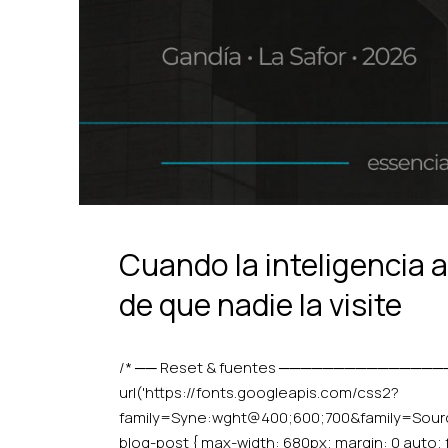
Cuando la inteligencia a
de que nadie la visite
/* ── Reset & fuentes ─────────────
url('https://fonts.googleapis.com/css2?
family=Syne:wght@400;600;700&family=Source+
blog-post { max-width: 680px; margin: 0 auto; fon