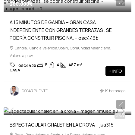
280,000€
A 15 MINUTOS DE GANDIA – GRAN CASA
INDEPENDIENTE CON GRANDES TERRAZAS . SE
PODRÍA CONSTRUIR PISCINA. – osc443b
Gandia, ,Gandia,Valencia,Spain, Comunidad Valenciana,
Valencia prov
5
4
487
m²
osc443b
CASA
+ INFO
ÓSCAR PUENTE
19 horas ago
259,990€
VENTA
ESPECTACULAR CHALET EN LA DROVA – jua315
Barx, ,Barx,Valencia,Spain, * La Drova, Valencia prov