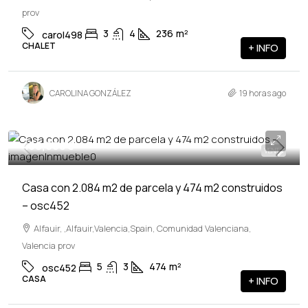
prov
3
4
236
m²
carol498
CHALET
+ INFO
CAROLINA GONZÁLEZ
19 horas ago
458,000€
VENTA
Casa con 2.084 m2 de parcela y 474 m2 construidos
– osc452
Alfauir, ,Alfauir,Valencia,Spain, Comunidad Valenciana,
Valencia prov
5
3
474
m²
osc452
CASA
+ INFO