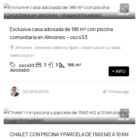
246,900€
VENTA
Exclusiva casa adosada de 186 m² con piscina
comunitaria en Almoines – osc453
Almoines, ,Almoines,Valencia,Spain, Urbanizacion La Seda,
Valencia prov
3
3
186
m²
osc453
ADOSADO
+ INFO
ÓSCAR PUENTE
19 horas ago
560,000€
VENTA
CHALET CON PISCINA Y PARCELA DE 1560 M2 A 10 KM