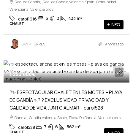
Real de Gandía, ,Real de Gandía,Valencia,Spain, Comunidad
Valenciana, Valencia prov
5
3
433
m²
carol1016
CHALET
+ INFO
SANTI TORRES
19 horas ago
VENTA
1,250,000€
?✨ ESPECTACULAR CHALET EN LES MOTES – PLAYA
DE GANDÍA ✨? ? EXCLUSIVIDAD, PRIVACIDAD Y
CALIDAD DE VIDA JUNTO AL MAR – carol528
Gandia, ,Gandia,Valencia,Spain, Playa De Gandia, Valencia prov
7
6
562
m²
carol528
CHALET
+ INFO