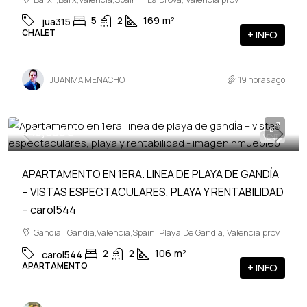
5
2
169
m²
jua315
CHALET
+ INFO
JUANMA MENACHO
19 horas ago
445,000€
VENTA
APARTAMENTO EN 1ERA. LINEA DE PLAYA DE GANDÍA
– VISTAS ESPECTACULARES, PLAYA Y RENTABILIDAD
– carol544
Gandia, ,Gandia,Valencia,Spain, Playa De Gandia, Valencia prov
2
2
106
m²
carol544
APARTAMENTO
+ INFO