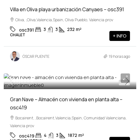
Villa en Oliva playa urbanización Canyaes – osc391
Oliva, ,Oliva,Valencia,Spain, Oliva Pueblo, Valencia prov
3
3
232
m²
osc391
CHALET
+ INFO
ÓSCAR PUENTE
19 horas ago
395,000€
VENTA
Gran Nave – Almacén con vivienda en planta alta –
osc419
Bocairent, ,Bocairent,Valencia,Spain, Comunidad Valenciana,
Valencia prov
4
3
1872
m²
osc419