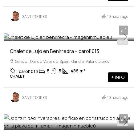
SANTI TORRES
19 horas ago
1,600,000€
VENTA
Chalet de Lujo en Benirredra – carol1013
Gandia, ,Gandia,Valencia,Spain, Gandia, Valencia prov
5
5
486
m²
carol1013
CHALET
+ INFO
SANTI TORRES
19 horas ago
680,000€
VENTA