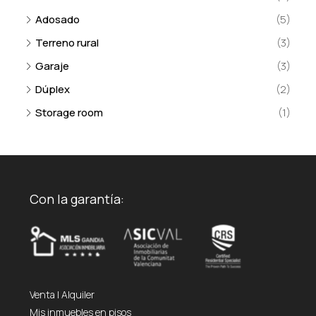
Adosado
(5)
Terreno rural
(3)
Garaje
(3)
Dúplex
(2)
Storage room
(1)
Con la garantía:
Venta
|
Alquiler
Mis inmuebles en pisos