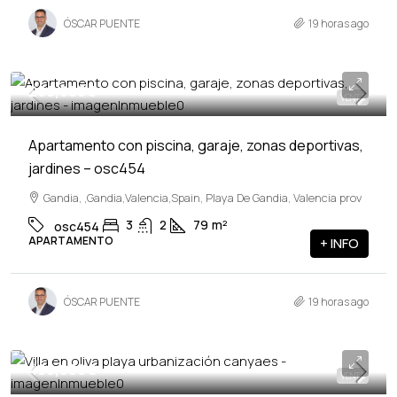
ÓSCAR PUENTE
19 horas ago
269,900€
VENTA
Apartamento con piscina, garaje, zonas deportivas,
jardines – osc454
Gandia, ,Gandia,Valencia,Spain, Playa De Gandia, Valencia prov
3
2
79
m²
osc454
APARTAMENTO
+ INFO
ÓSCAR PUENTE
19 horas ago
499,900€
VENTA