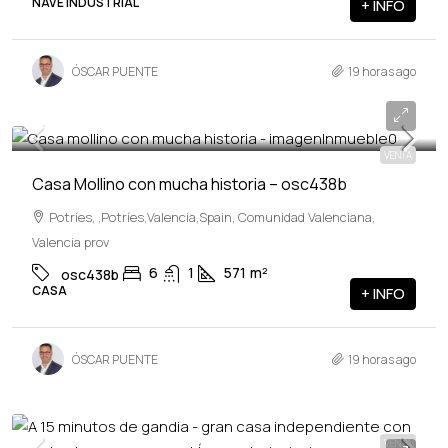
NAVE INDUSTRIAL
+ INFO
ÓSCAR PUENTE
19 horas ago
599,900€
VENTA
Casa Mollino con mucha historia – osc438b
Potríes, ,Potríes,Valencia,Spain, Comunidad Valenciana,
Valencia prov
6
1
571
m²
osc438b
CASA
+ INFO
ÓSCAR PUENTE
19 horas ago
VENTA