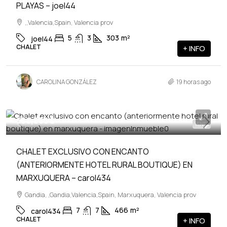
PLAYAS – joel44
,,Valencia,Spain, Valencia prov
5
3
303
m²
joel44
CHALET
+ INFO
CAROLINA GONZÁLEZ
19 horas ago
650,000€
VENTA
CHALET EXCLUSIVO CON ENCANTO
(ANTERIORMENTE HOTEL RURAL BOUTIQUE) EN
MARXUQUERA – carol434
Gandia, ,Gandia,Valencia,Spain, Marxuquera, Valencia prov
7
7
466
m²
carol434
CHALET
+ INFO