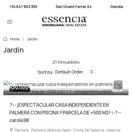
+34 647 803 355
San Vicent Ferrer 24
Gandía
Home
Jardín
Jardín
21 Inmuebles
Default Order
Sort by:
450,000€
OPORTUNIDAD
VENTA
?✨ ¡ESPECTACULAR CASA INDEPENDIENTE EN
PALMERA CON PISCINA Y PARCELA DE +500 M2! ✨? –
carol498
Palmera, ,Palmera,Valencia,Spain, Costa De Valencia, Valencia