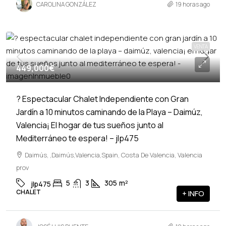
CAROLINA GONZÁLEZ
19 horas ago
VENTA
449,000€
? Espectacular Chalet Independiente con Gran
Jardín a 10 minutos caminando de la Playa – Daimúz,
Valencia¡ El hogar de tus sueños junto al
Mediterráneo te espera! – jlp475
Daimús, ,Daimús,Valencia,Spain, Costa De Valencia, Valencia
prov
5
3
305
m²
jlp475
CHALET
+ INFO