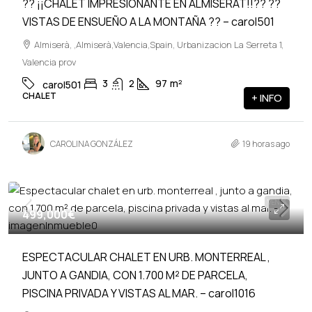
?? ¡¡CHALET IMPRESIONANTE EN ALMISERAT!!?? ??
VISTAS DE ENSUEÑO A LA MONTAÑA ?? – carol501
Almiserà, ,Almiserà,Valencia,Spain, Urbanizacion La Serreta 1,
Valencia prov
3
2
97
m²
carol501
CHALET
+ INFO
CAROLINA GONZÁLEZ
19 horas ago
VENTA
499,000€
ESPECTACULAR CHALET EN URB. MONTERREAL ,
JUNTO A GANDIA, CON 1.700 M² DE PARCELA,
PISCINA PRIVADA Y VISTAS AL MAR. – carol1016