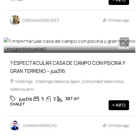
CAROLINA GONZÁLEZ
19 horas ago
359,990€
VENTA
? ESPECTACULAR CASA DE CAMPO CON PISCINA Y
GRAN TERRENO – jua316
Villalonga, ,Villalonga,Valencia,Spain, Comunidad Valenciana,
Valencia prov
5
2
387
m²
jua316
CHALET
+ INFO
JUANMA MENACHO
19 horas ago