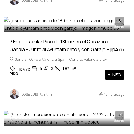
JOSÉ LUIS PUENTE
19 horas ago
350,000€
VENTA
? Espectacular Piso de 180 m² en el Corazón de
Gandía – Junto al Ayuntamiento y con Garaje – jlp476
Gandia, ,Gandia,Valencia,Spain, Centro, Valencia prov
4
2
197
m²
jlp476
PISO
+ INFO
JOSÉ LUIS PUENTE
19 horas ago
170,000€
VENTA