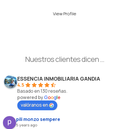
View Profile
Nuestros clientes dicen ...
ESSENCIA INMOBILIARIA GANDIA
4.5
Basado en 130 reseñas.
powered by
G
o
o
g
l
e
valóranos en
pili monzo sempere
5 years ago