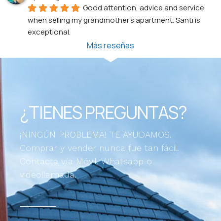
Good attention, advice and service 
when selling my grandmother's apartment. Santi is 
exceptional.
Más reseñas
¿TIENES PREGUNTAS?
¡NINGÚN PROBLEMA! TE AYUDAMOS.
Comprar y vender nunca fue tan fácil.
Contacta vía Móvil, Whatsapp o
videollamada.