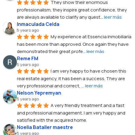
They show their enormous 
professionalism, they inspire great confidence, they 
are always available to clarify any quest
... 
leer más
Inmaculada Celda
5 years ago
My experience at Essencia Inmobiliaria 
has been more than approved. Once again they have 
demonstrated their great profe
... 
leer más
Reme FM
5 years ago
I am very happy to have chosen this 
real estate agency, it has been a success. They are 
very professional and correct, 
... 
leer más
Nelson Yepremyan
5 years ago
A very friendly treatment and a fast 
and professional management. I am very happy and 
satisfied with the acquired home.
Noelia Bataller maestre
5 years ago