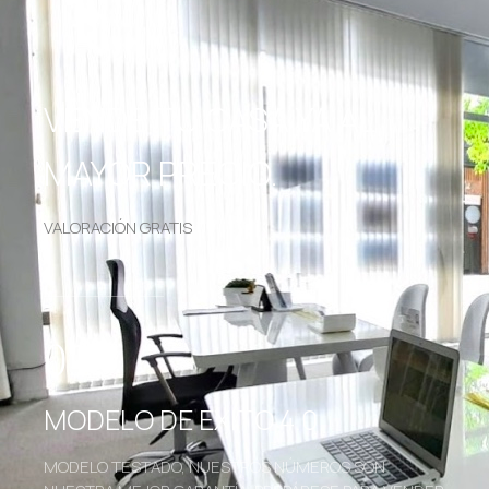
VENDE TU CASA YA AL
MAYOR PRECIO.
VALORACIÓN GRATIS
01.
MODELO DE EXITO 4.0
MODELO TESTADO, NUESTROS NÚMEROS SON