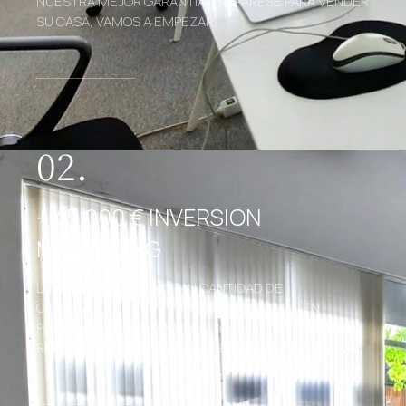
NUESTRA MEJOR GARANTÍA. PREPÁRESE PARA VENDER
SU CASA, VAMOS A EMPEZAR.
02.
+ 45.000 € INVERSION
MARKETING
LLEGAREMOS A UNA GRAN CANTIDAD DE
COMPRADORES GRACIAS A LA PUBLICACIÓN EN
PORTALES, REDES SOCIALES, MAILING, BIG DATA 4.0, Y
RED DE COLABORADORES MLS GANDÍA Y MLS ASICVAL