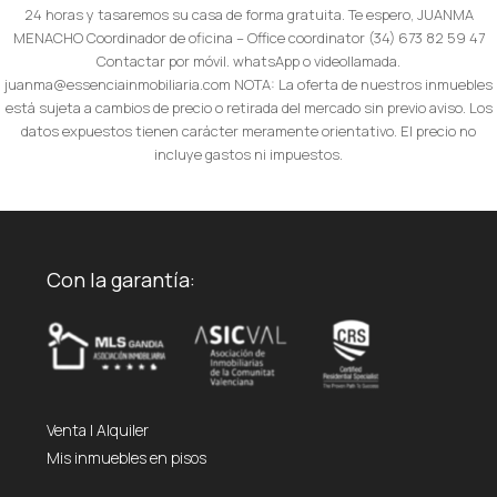
24 horas y tasaremos su casa de forma gratuita. Te espero, JUANMA
MENACHO Coordinador de oficina – Office coordinator (34) 673 82 59 47
Contactar por móvil. whatsApp o videollamada.
juanma@essenciainmobiliaria.com NOTA: La oferta de nuestros inmuebles
está sujeta a cambios de precio o retirada del mercado sin previo aviso. Los
datos expuestos tienen carácter meramente orientativo. El precio no
incluye gastos ni impuestos.
Con la garantía:
Venta
|
Alquiler
Mis inmuebles en pisos