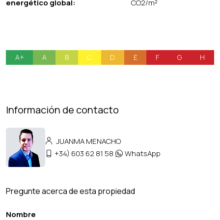
energético global:
CO2/m²
A+
A
B
C
D
E
F
G
H
Información de contacto
JUANMA MENACHO
+34) 603 62 81 58
WhatsApp
Pregunte acerca de esta propiedad
Nombre