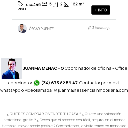
5
2
162
m²
osc446
PISO
+ INFO
3 horas ago
ÓSCAR PUENTE
JUANMA MENACHO
Coordinador de oficina – Office
coordinator
(34) 673 82 59 47
Contactar por móvil.
whatsApp o videollamada. ✉
juanma@essenciainmobiliaria.com
¿ QUIERES COMPRAR O VENDER TU CASA ? ¿ Quiere una valoración
profesional gratis ? ¿ Desea que el proceso sea fácil, seguro, en el menor
tiempo al mayor precio posible ? Contáctenos, le visitaremos en menos de