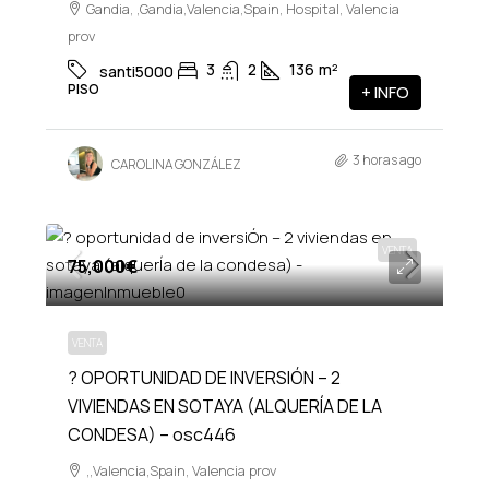
Gandia, ,Gandia,Valencia,Spain, Hospital, Valencia
prov
3
2
136
m²
santi5000
PISO
+ INFO
3 horas ago
CAROLINA GONZÁLEZ
VENTA
75,000€
VENTA
? OPORTUNIDAD DE INVERSIÓN – 2
VIVIENDAS EN SOTAYA (ALQUERÍA DE LA
CONDESA) – osc446
,,Valencia,Spain, Valencia prov