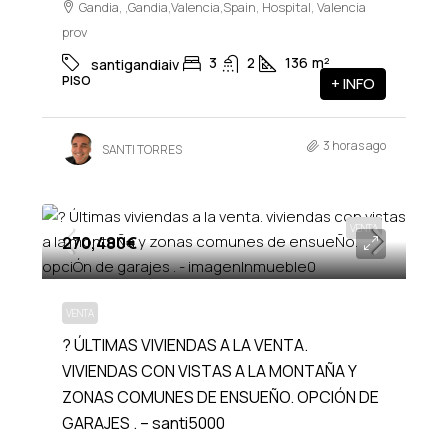
Gandia, ,Gandia,Valencia,Spain, Hospital, Valencia
prov
3
2
136
m²
santigandiaiv
PISO
+ INFO
3 horas ago
SANTI TORRES
VENTA
270,480€
VENTA
? ÚLTIMAS VIVIENDAS A LA VENTA.
VIVIENDAS CON VISTAS A LA MONTAÑA Y
ZONAS COMUNES DE ENSUEÑO. OPCIÓN DE
GARAJES . – santi5000