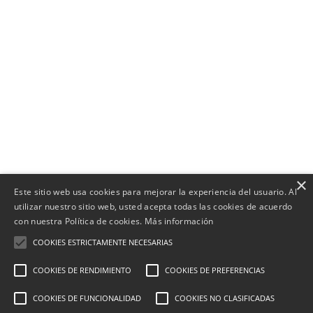
×
Este sitio web usa cookies para mejorar la experiencia del usuario. Al
utilizar nuestro sitio web, usted acepta todas las cookies de acuerdo
con nuestra Política de cookies.
Más información
COOKIES ESTRICTAMENTE NECESARIAS
COOKIES DE RENDIMIENTO
COOKIES DE PREFERENCIAS
COOKIES DE FUNCIONALIDAD
COOKIES NO CLASIFICADAS