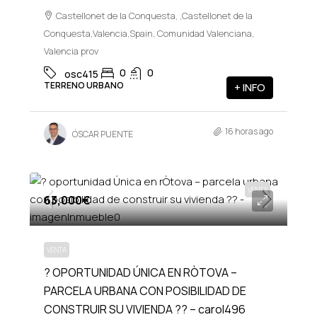
Castellonet de la Conquesta, ,Castellonet de la
Conquesta,Valencia,Spain, Comunidad Valenciana,
Valencia prov
0
0
osc415
TERRENO URBANO
+ INFO
16 horas ago
ÓSCAR PUENTE
VENTA
63,000€
VENTA
? OPORTUNIDAD ÚNICA EN RÒTOVA –
PARCELA URBANA CON POSIBILIDAD DE
CONSTRUIR SU VIVIENDA ?? – carol496