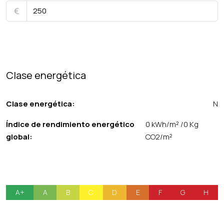
€
Clase energética
Clase energética:
N
Índice de rendimiento energético
0 kWh/m² /0 Kg
global:
CO2/m²
A+
A
B
C
D
E
F
G
H