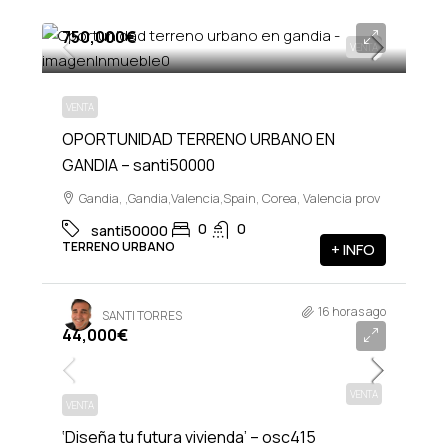
750,000€
VENTA
VENTA
OPORTUNIDAD TERRENO URBANO EN
GANDIA – santi50000
Gandia, ,Gandia,Valencia,Spain, Corea, Valencia prov
0
0
santi50000
TERRENO URBANO
+ INFO
16 horas ago
SANTI TORRES
44,000€
VENTA
VENTA
‘Diseña tu futura vivienda’ – osc415