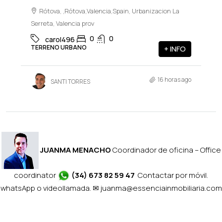
Rótova, ,Rótova,Valencia,Spain, Urbanizacion La
Serreta, Valencia prov
0
0
carol496
TERRENO URBANO
+ INFO
16 horas ago
SANTI TORRES
JUANMA MENACHO
Coordinador de oficina – Office
coordinator
(34) 673 82 59 47
Contactar por móvil.
whatsApp o videollamada. ✉
juanma@essenciainmobiliaria.com