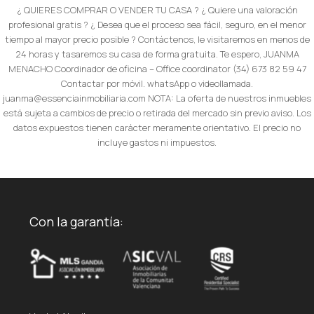
¿ QUIERES COMPRAR O VENDER TU CASA ? ¿ Quiere una valoración
profesional gratis ? ¿ Desea que el proceso sea fácil, seguro, en el menor
tiempo al mayor precio posible ? Contáctenos, le visitaremos en menos de
24 horas y tasaremos su casa de forma gratuita. Te espero, JUANMA
MENACHO Coordinador de oficina – Office coordinator (34) 673 82 59 47
Contactar por móvil. whatsApp o videollamada.
juanma@essenciainmobiliaria.com NOTA: La oferta de nuestros inmuebles
está sujeta a cambios de precio o retirada del mercado sin previo aviso. Los
datos expuestos tienen carácter meramente orientativo. El precio no
incluye gastos ni impuestos.
Con la garantía: