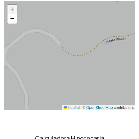
+
−
Leaflet
|
©
OpenStreetMap
contributors
Calculadora Hipotecaria