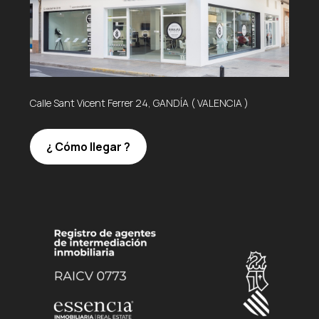
Calle Sant Vicent Ferrer 24, GANDÍA ( VALENCIA )
¿ Cómo llegar ?