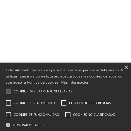
×
Este sitio web usa cookies para mejorar la experiencia del usuario. Al
utilizar nuestro sitio web, usted acepta todas las cookies de acuerdo
con nuestra Política de cookies.
Más información
COOKIES ESTRICTAMENTE NECESARIAS
COOKIES DE RENDIMIENTO
COOKIES DE PREFERENCIAS
COOKIES DE FUNCIONALIDAD
COOKIES NO CLASIFICADAS
MOSTRAR DETALLES