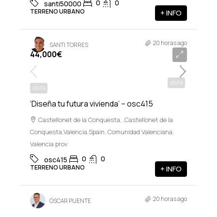
0
0
santi50000
TERRENO URBANO
+ INFO
20 horas ago
SANTI TORRES
44,000€
VENTA
VENTA
‘Diseña tu futura vivienda’ – osc415
Castellonet de la Conquesta, ,Castellonet de la
Conquesta,Valencia,Spain, Comunidad Valenciana,
Valencia prov
0
0
osc415
TERRENO URBANO
+ INFO
20 horas ago
ÓSCAR PUENTE