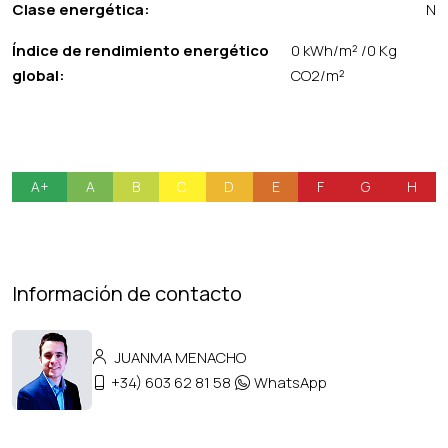
Clase energética:
N
Índice de rendimiento energético
0 kWh/m² /0 Kg
global:
CO2/m²
A+
A
B
C
D
E
F
G
H
Información de contacto
JUANMA MENACHO
+34) 603 62 81 58
WhatsApp