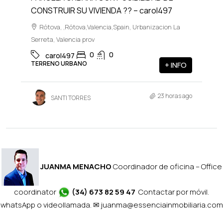
CONSTRUIR SU VIVIENDA ?? – carol497
Rótova, ,Rótova,Valencia,Spain, Urbanizacion La
Serreta, Valencia prov
0
0
carol497
TERRENO URBANO
+ INFO
23 horas ago
SANTI TORRES
JUANMA MENACHO
Coordinador de oficina – Office
coordinator
(34) 673 82 59 47
Contactar por móvil.
whatsApp o videollamada. ✉
juanma@essenciainmobiliaria.com