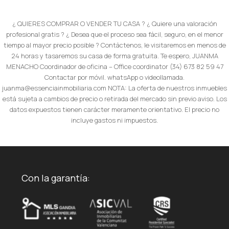
¿ QUIERES COMPRAR O VENDER TU CASA ? ¿ Quiere una valoración
profesional gratis ? ¿ Desea que el proceso sea fácil, seguro, en el menor
tiempo al mayor precio posible ? Contáctenos, le visitaremos en menos de
24 horas y tasaremos su casa de forma gratuita. Te espero, JUANMA
MENACHO Coordinador de oficina – Office coordinator (34) 673 82 59 47
Contactar por móvil. whatsApp o videollamada.
juanma@essenciainmobiliaria.com NOTA: La oferta de nuestros inmuebles
está sujeta a cambios de precio o retirada del mercado sin previo aviso. Los
datos expuestos tienen carácter meramente orientativo. El precio no
incluye gastos ni impuestos.
Con la garantía: