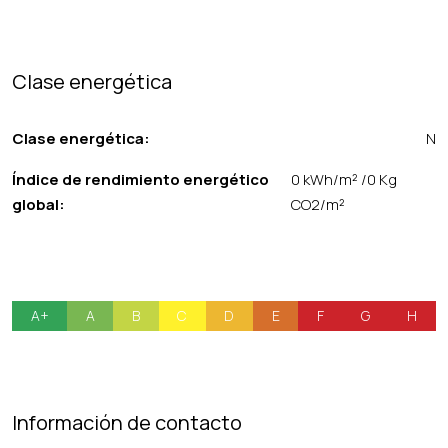
Clase energética
Clase energética:
N
Índice de rendimiento energético
0 kWh/m² /0 Kg
global:
CO2/m²
A+
A
B
C
D
E
F
G
H
Información de contacto