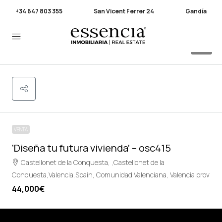
+34 647 803 355
San Vicent Ferrer 24
Gandía
18
VENTA
‘Diseña tu futura vivienda’ – osc415
Castellonet de la Conquesta, ,Castellonet de la
Conquesta,Valencia,Spain, Comunidad Valenciana, Valencia prov
44,000€