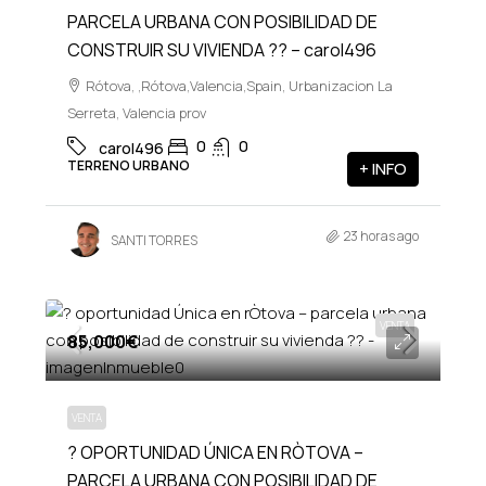
PARCELA URBANA CON POSIBILIDAD DE
CONSTRUIR SU VIVIENDA ?? – carol496
Rótova, ,Rótova,Valencia,Spain, Urbanizacion La
Serreta, Valencia prov
0
0
carol496
TERRENO URBANO
+ INFO
23 horas ago
SANTI TORRES
VENTA
85,000€
VENTA
? OPORTUNIDAD ÚNICA EN RÒTOVA –
PARCELA URBANA CON POSIBILIDAD DE